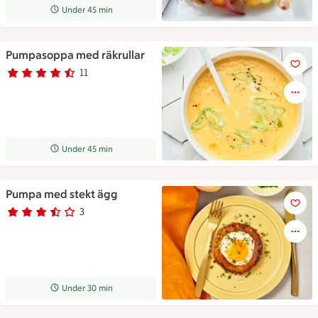
Receptet tar Under 45 min att tillaga
Under 45 min
Pumpasoppa med räkrullar
Pumpasoppa med räkrullar
11
Betyg 4.5 av 5.
11 personer har röstat
Receptet tar Under 45 min att tillaga
Under 45 min
Pumpa med stekt ägg
Pumpa med stekt ägg
3
Betyg 3.7 av 5.
3 personer har röstat
Receptet tar Under 30 min att tillaga
Under 30 min