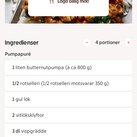
Ingredienser
4 portioner
Pumpapuré
1
liten butternutpumpa (à ca 800 g)
1/2
rotselleri (1/2 rotselleri motsvarar 350 g)
1
gul lök
2
vitlöksklyftor
3 dl
vispgrädde