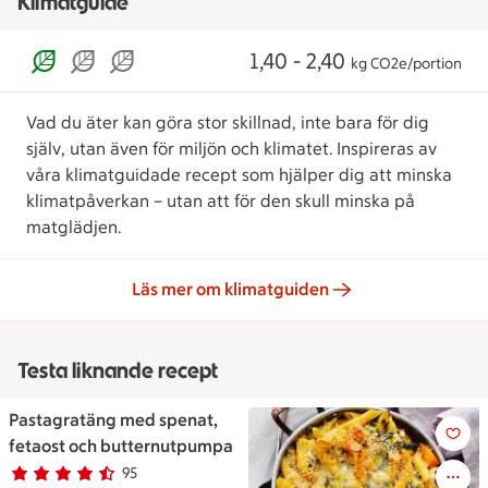
Klimatguide
1,40 - 2,40
kg CO2e/portion
Vad du äter kan göra stor skillnad, inte bara för dig
själv, utan även för miljön och klimatet. Inspireras av
våra klimatguidade recept som hjälper dig att minska
klimatpåverkan – utan att för den skull minska på
matglädjen.
Läs mer om klimatguiden
Testa liknande recept
Pastagratäng med spenat,
Pastagratäng med spenat, fe
fetaost och butternutpumpa
95
Betyg 4.5 av 5.
95 personer har röstat