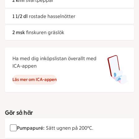
2 krm
svartpeppar
1 1/2 dl
rostade hasselnötter
2 msk
finskuren gräslök
Ha med dig inköpslistan överallt med
ICA-appen
Läs mer om ICA-appen
Gör så här
Pumpapuré:
Sätt ugnen på 200°C.