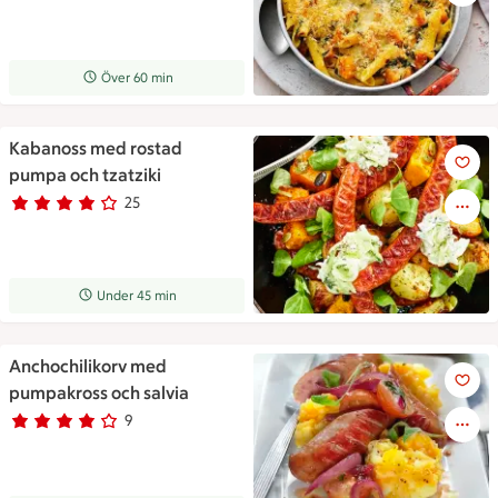
Receptet tar Över 60 min att tillaga
Över 60 min
Kabanoss med rostad
Kabanoss med rostad pumpa o
pumpa och tzatziki
25
Betyg 3.8 av 5.
25 personer har röstat
Receptet tar Under 45 min att tillaga
Under 45 min
Anchochilikorv med
Anchochilikorv med pumpakros
pumpakross och salvia
9
Betyg 3.8 av 5.
9 personer har röstat