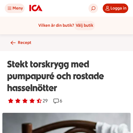
Meny
Logga in
Vilken är din butik?
Välj butik
Recept
Stekt torskrygg med
pumpapuré och rostade
hasselnötter
Betyg 4.5 av 5.
29 personer har röstat
29
Receptet har 6 kommentarer
6