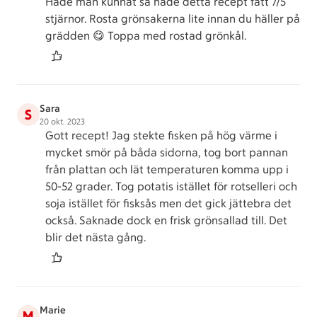
Hade man kunnat så hade detta recept fått 7/5
stjärnor. Rosta grönsakerna lite innan du häller på
grädden 😋 Toppa med rostad grönkål.
Sara
S
20 okt. 2023
Gott recept! Jag stekte fisken på hög värme i
mycket smör på båda sidorna, tog bort pannan
från plattan och lät temperaturen komma upp i
50-52 grader. Tog potatis istället för rotselleri och
soja istället för fisksås men det gick jättebra det
också. Saknade dock en frisk grönsallad till. Det
blir det nästa gång.
Marie
M