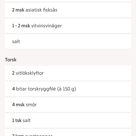
2 msk
asiatisk fisksås
1 - 2 msk
vitvinsvinäger
salt
Torsk
2
vitlöksklyftor
4
bitar torskryggfilé (à 150 g)
4 msk
smör
1 tsk
salt