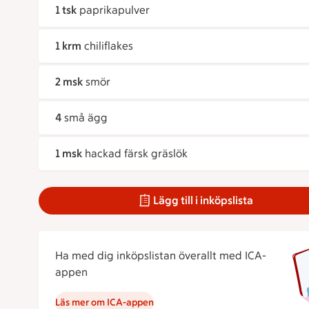
1 tsk
paprikapulver
1 krm
chiliflakes
2 msk
smör
4
små ägg
1 msk
hackad färsk gräslök
Lägg till i inköpslista
Ha med dig inköpslistan överallt med ICA-
appen
Läs mer om ICA-appen