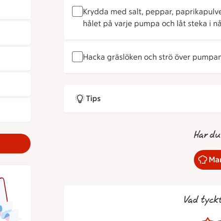
Krydda med salt, peppar, paprikapulver 
hålet på varje pumpa och låt steka i någ
Hacka gräslöken och strö över pumpan
Tips
Har du
Mar
Vad tyck