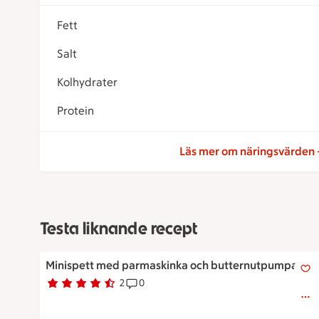
Fett
Salt
Kolhydrater
Protein
Läs mer om näringsvärden
Testa liknande recept
Minispett med parmaskinka och butternutpumpa
Minispett med parmaskinka och butternutpumpa
2
0
Betyg 4.5 av 5.
2 personer har röstat
Receptet har 0 kommentarer