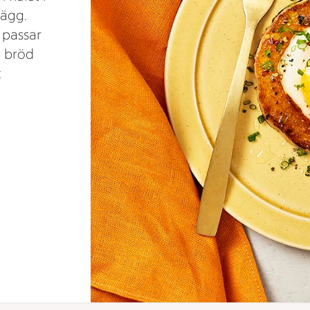
 ägg.
 passar
d bröd
t