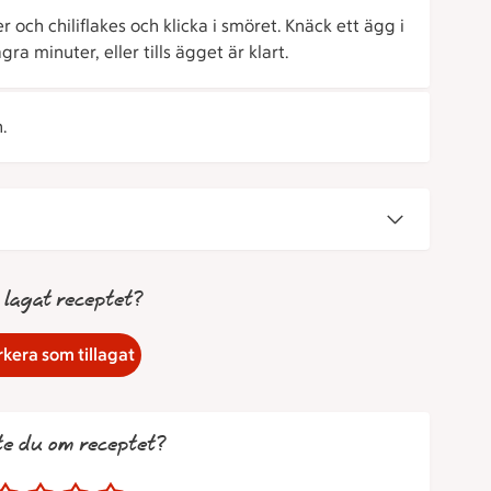
och chiliflakes och klicka i smöret. Knäck ett ägg i
ra minuter, eller tills ägget är klart.
.
 lagat receptet?
kera som tillagat
te du om receptet?