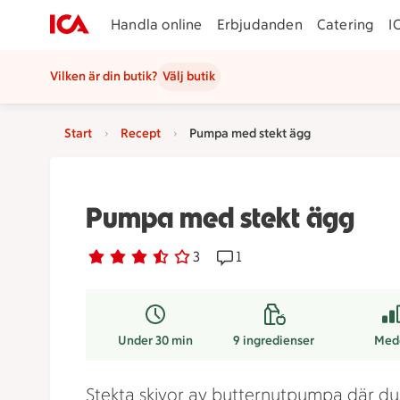
Handla online
Erbjudanden
Catering
I
Vilken är din butik?
Välj butik
Start
Recept
Pumpa med stekt ägg
Pumpa med stekt ägg
Betyg 3.7 av 5.
3 personer har röstat
3
Receptet har 1 kommentare
1
Under 30 min
9
ingredienser
Med
Stekta skivor av butternutpumpa där du i