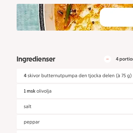
Ingredienser
4 portio
4
skivor butternutpumpa den tjocka delen (à 75 g)
1 msk
olivolja
salt
peppar