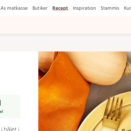
CAs matkasse
Butiker
Recept
Inspiration
Stammis
Ku
r
el
 hålet i