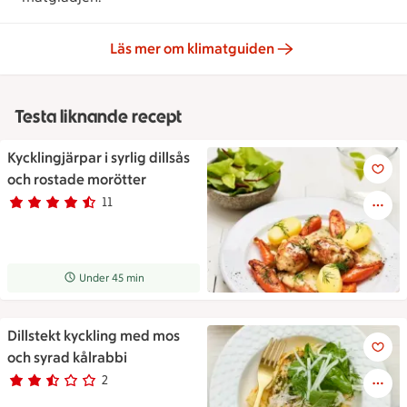
Läs mer om klimatguiden
Testa liknande recept
Kycklingjärpar i syrlig dillsås
Kycklingjärpar i syrlig dillsås
och rostade morötter
11
Betyg 4.5 av 5.
11 personer har röstat
Receptet tar Under 45 min att tillaga
Under 45 min
Dillstekt kyckling med mos
Dillstekt kyckling med mos oc
och syrad kålrabbi
2
Betyg 2.5 av 5.
2 personer har röstat