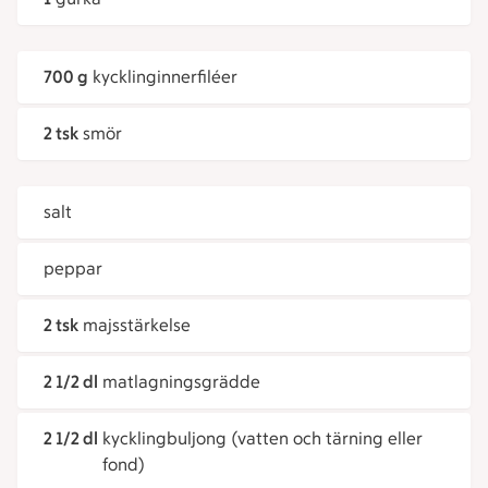
700 g
kycklinginnerfiléer
2 tsk
smör
salt
peppar
2 tsk
majsstärkelse
2 1/2 dl
matlagningsgrädde
2 1/2 dl
kycklingbuljong (vatten och tärning eller
fond)