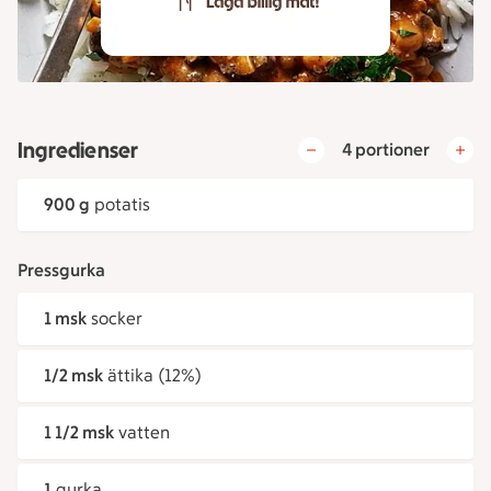
Ingredienser
4 portioner
900 g
potatis
Pressgurka
1 msk
socker
1/2 msk
ättika (12%)
1 1/2 msk
vatten
1
gurka