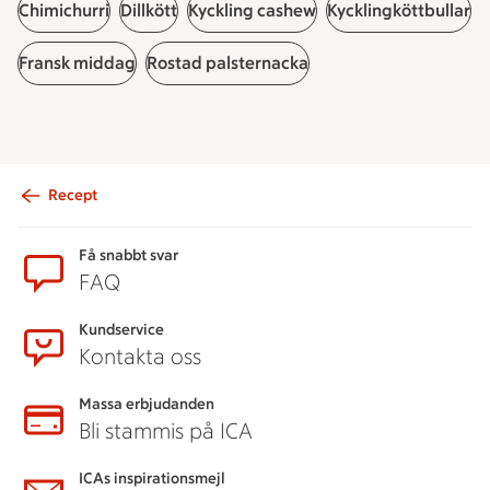
Chimichurri
Dillkött
Kyckling cashew
Kycklingköttbullar
Fransk middag
Rostad palsternacka
Recept
Sidfot
Få snabbt svar
FAQ
Kundservice
Kontakta oss
Massa erbjudanden
Bli stammis på ICA
ICAs inspirationsmejl