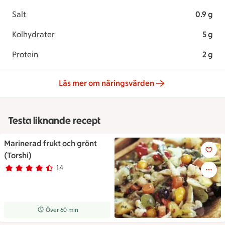
Salt
0.9 g
Kolhydrater
5 g
Protein
2 g
Läs mer om näringsvärden
Testa liknande recept
Marinerad frukt och grönt
Marinerad frukt och grönt (Tor
(Torshi)
14
Betyg 4.4 av 5.
14 personer har röstat
Receptet tar Över 60 min att tillaga
Över 60 min