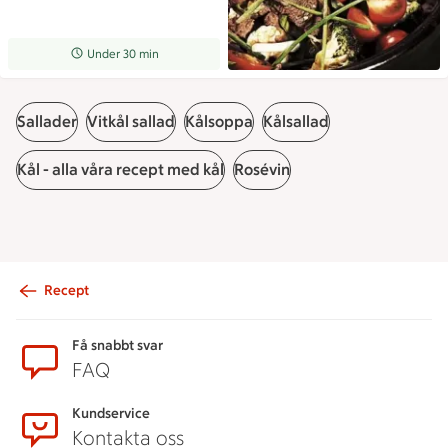
Receptet tar Under 30 min att tillaga
Under 30 min
Sallader
Vitkål sallad
Kålsoppa
Kålsallad
Kål - alla våra recept med kål
Rosévin
Recept
Sidfot
Få snabbt svar
FAQ
Kundservice
Kontakta oss