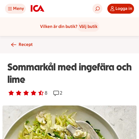
Meny
Logga in
Vilken är din butik?
Välj butik
Recept
Sommarkål med ingefära och
lime
Betyg 4.5 av 5.
8 personer har röstat
8
Receptet har 2 kommentarer
2