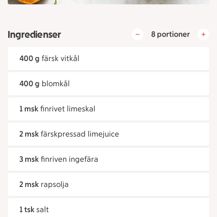
Ingredienser
8 portioner
400 g
färsk vitkål
400 g
blomkål
1 msk
finrivet limeskal
2 msk
färskpressad limejuice
3 msk
finriven ingefära
2 msk
rapsolja
1 tsk
salt