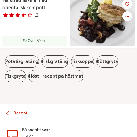
Halstrad fiskfilé med
Halstrad fiskfilé med oriental
orientalisk kompott
12
Betyg 3.6 av 5.
12 personer har röstat
Receptet tar Över 60 min att tillaga
Över 60 min
Potatisgratäng
Fiskgratäng
Fisksoppa
Köttgryta
Fiskgryta
Höst - recept på höstmat
Recept
Sidfot
Få snabbt svar