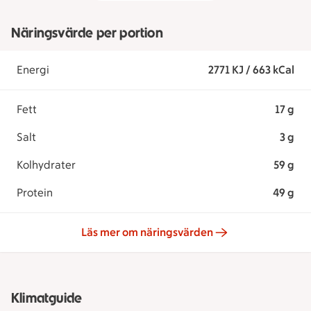
Näringsvärde per portion
Energi
2771 KJ / 663 kCal
Fett
17 g
Salt
3 g
Kolhydrater
59 g
Protein
49 g
Läs mer om näringsvärden
Klimatguide