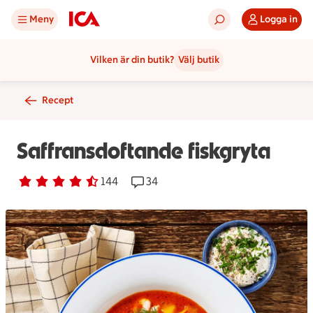
Meny
Logga in
Vilken är din butik?
Välj butik
Recept
Saffransdoftande fiskgryta
Betyg 4.3 av 5.
144 personer har röstat
144
Receptet har 34 kommentarer
34