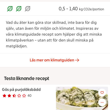
0,5 - 1,40
kg CO2e/portion
Vad du äter kan göra stor skillnad, inte bara för dig
själv, utan även för miljön och klimatet. Inspireras av
våra klimatguidade recept som hjälper dig att minska
klimatpåverkan – utan att för den skull minska på
matglädjen.
Läs mer om klimatguiden
Testa liknande recept
Gös på purjolöksbädd
Gös på purjolöksbädd
40
Betyg 2.4 av 5.
40 personer har röstat