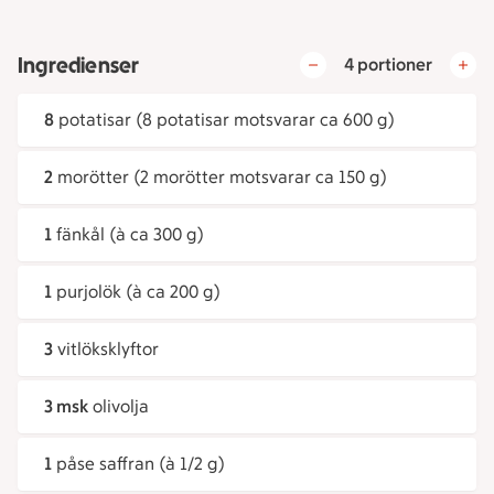
Ingredienser
4 portioner
8
potatisar (8 potatisar motsvarar ca 600 g)
2
morötter (2 morötter motsvarar ca 150 g)
1
fänkål (à ca 300 g)
1
purjolök (à ca 200 g)
3
vitlöksklyftor
3 msk
olivolja
1
påse saffran (à 1/2 g)