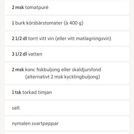
2 msk
tomatpuré
1
burk körsbärstomater (à 400 g)
2 1/2 dl
torrt vitt vin (eller vitt matlagningsvin)
3 1/2 dl
vatten
2 msk
konc fiskbuljong eller skaldjursfond
(alternativt 2 msk kycklingbuljong)
1 tsk
torkad timjan
salt
nymalen svartpeppar