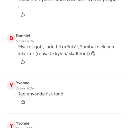
i.
Danniel
D
5 mars 2026
Mycket gott, lade till grönkål, Sambal olek och
kikärter (rensade kylen/ skafferiet).🫣
Yvonne
Y
22 jan. 2026
Jag använde fisk fond
Yvonne
Y