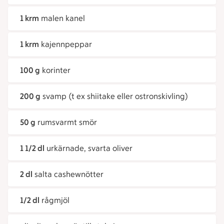
1 krm
malen kanel
1 krm
kajennpeppar
100 g
korinter
200 g
svamp (t ex shiitake eller ostronskivling)
50 g
rumsvarmt smör
1 1/2 dl
urkärnade, svarta oliver
2 dl
salta cashewnötter
1/2 dl
rågmjöl