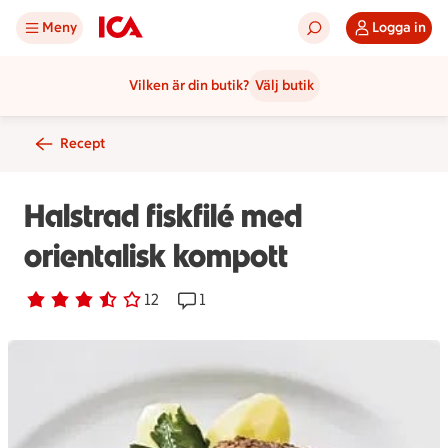
Meny
Logga in
Vilken är din butik?
Välj butik
Recept
Halstrad fiskfilé med
orientalisk kompott
Betyg 3.6 av 5.
12 personer har röstat
12
Receptet har 1 kommentarer
1