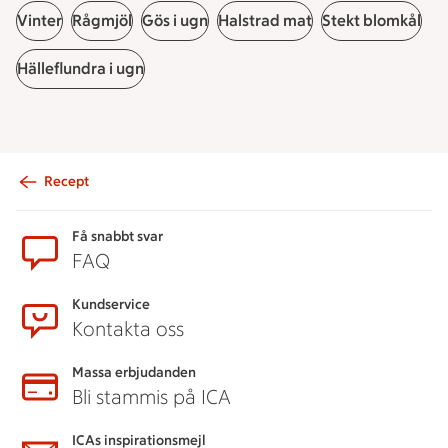
Vinter
Rågmjöl
Gös i ugn
Halstrad mat
Stekt blomkål
Hälleflundra i ugn
Recept
Sidfot
Få snabbt svar
FAQ
Kundservice
Kontakta oss
Massa erbjudanden
Bli stammis på ICA
ICAs inspirationsmejl