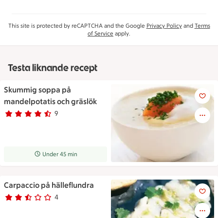
This site is protected by reCAPTCHA and the Google
Privacy Policy
and
Terms
of Service
apply.
Testa liknande recept
Skummig soppa på
Skummig soppa på mandelpota
mandelpotatis och gräslök
9
Betyg 4.1 av 5.
9 personer har röstat
Receptet tar Under 45 min att tillaga
Under 45 min
Carpaccio på hälleflundra
Carpaccio på hälleflundra
4
Betyg 2.5 av 5.
4 personer har röstat