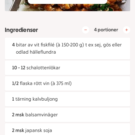
Ingredienser
4 portioner
4
bitar av vit fiskfilé (à 150-200 g) t ex sej, gös eller
odlad hälleflundra
10 - 12
schalottenlökar
1/2
flaska rött vin (à 375 ml)
1
tärning kalvbuljong
2 msk
balsamvinäger
2 msk
japansk soja