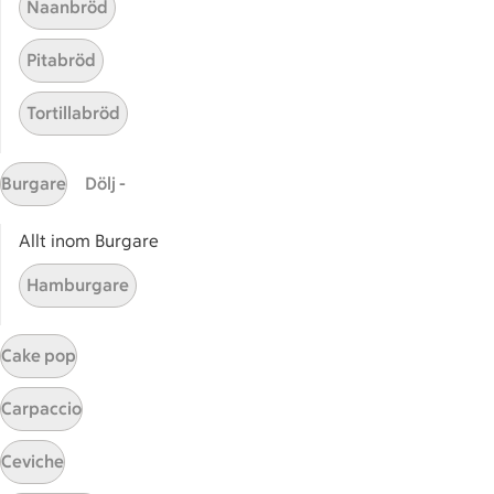
Naanbröd
Pitabröd
Tortillabröd
Burgare
Dölj -
Start
Sidfot
Allt inom Burgare
Få snabbt svar
Hamburgare
FAQ
Kundservice
Cake pop
Kontakta oss
Carpaccio
Massa erbjudanden
Bli stammis på ICA
Ceviche
ICAs inspirationsmejl