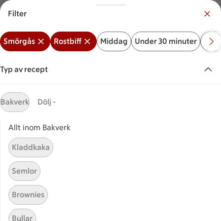
Filter
Meny
Logga in
Smörgås
Rostbiff
Middag
Under 30 minuter
Bakv
Vilken är din butik?
Välj butik
Typ av recept
Start
Rostbiffsmörgås
Bakverk
Dölj -
Allt inom Bakverk
Sök ingrediens eller recept
Inga förslag
Sök
Kladdkaka
Smörgås
Rostbiff
Middag
Under 30 minuter
Ba
Semlor
Recept
Visar 12 stycken
(12)
Sortera
Brownies
Bullar
Nørrebro curry –
Nørrebro curry – grillmacka me