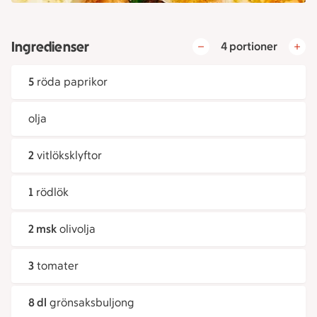
Ingredienser
4 portioner
5
röda paprikor
olja
2
vitlöksklyftor
1
rödlök
2 msk
olivolja
3
tomater
8 dl
grönsaksbuljong