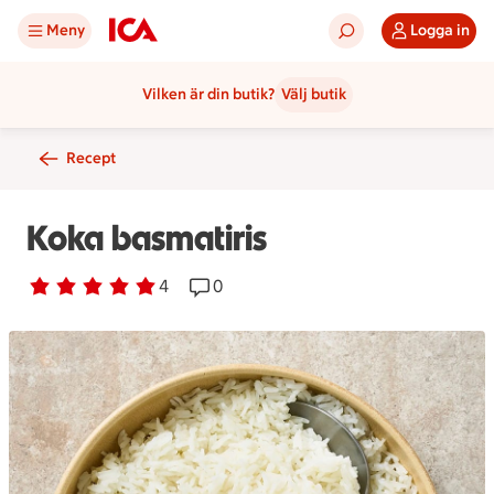
Meny
Logga in
Vilken är din butik?
Välj butik
Recept
Koka basmatiris
Betyg 5 av 5.
4 personer har röstat
4
Receptet har 0 kommentarer
0