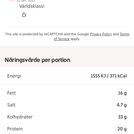
22 jan. 2022
Världsklass!
This site is protected by reCAPTCHA and the Google
Privacy Policy
and
Terms
of Service
apply.
Näringsvärde per portion
Energi
1555 KJ / 371 kCal
Fett
16 g
Salt
4.7 g
Kolhydrater
33 g
Protein
20 g