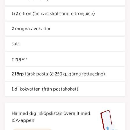
1/2
citron (finrivet skal samt citronjuice)
2
mogna avokador
salt
peppar
2 förp
färsk pasta (à 250 g, gärna fettuccine)
1 dl
kokvatten (från pastakoket)
Ha med dig inköpslistan överallt med
ICA-appen