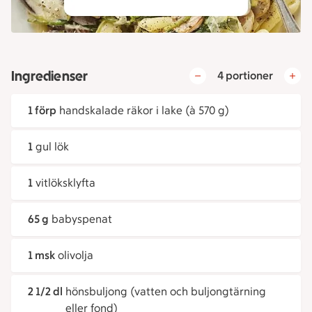
Ingredienser
4 portioner
1 förp
handskalade räkor i lake (à 570 g)
1
gul lök
1
vitlöksklyfta
65 g
babyspenat
1 msk
olivolja
2 1/2 dl
hönsbuljong (vatten och buljongtärning
eller fond)