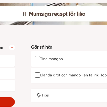
Gör så här
on
Tina mangon.
Blanda gröt och mango i en tallrik. To
Tips