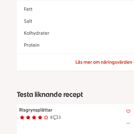
Fett
Salt
Kolhydrater
Protein
Läs mer om näringsvärden
Testa liknande recept
Risgrynsplättar
Risgrynsplättar
8
3
Betyg 3.8 av 5.
8 personer har röstat
Receptet har 3 kommentarer