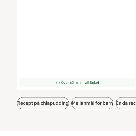
Receptet tar Över 60 min att tillaga
Över 60 min
Receptet har Enkel svårighetsg
Enkel
Recept på chiapudding
Mellanmål för barn
Enkla rec