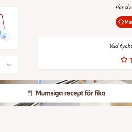
Har du
Mar
Vad tyck