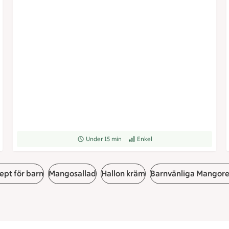
rad
Receptet tar Under 15 min att tillaga
Under 15 min
Receptet har Enkel svårighetsgrad
Enkel
ept för barn
Mangosallad
Hallon kräm
Barnvänliga Mangor