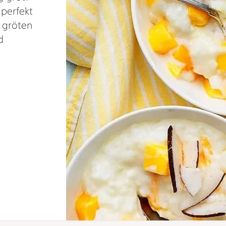
 perfekt
a gröten
d