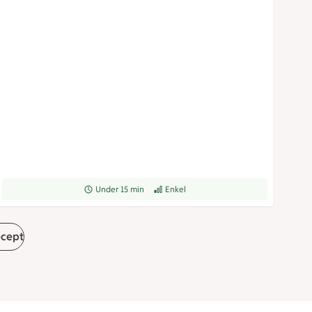
Receptet tar Under 15 min att tillaga
Under 15 min
Receptet har Enkel svårighetsgrad
Enkel
ecept