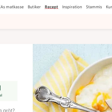
CAs matkasse
Butiker
Recept
Inspiration
Stammis
Ku
r
el
g gröt?