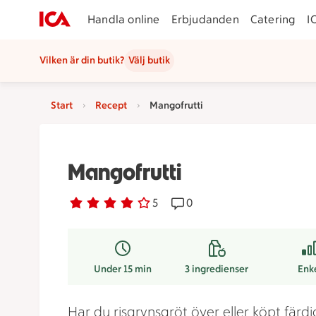
Handla online
Erbjudanden
Catering
I
Vilken är din butik?
Välj butik
Start
Recept
Mangofrutti
Mangofrutti
Betyg 4 av 5.
5 personer har röstat
5
Receptet har 0 kommentare
0
Under 15 min
3
ingredienser
Enk
Har du risgrynsgröt över eller köpt färdi