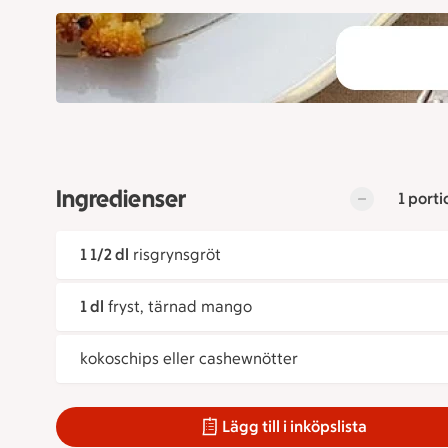
Ingredienser
1 porti
1 1/2 dl
risgrynsgröt
1 dl
fryst, tärnad mango
kokoschips eller cashewnötter
Lägg till i inköpslista