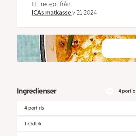
Ett recept från:
ICAs matkasse
v 21 2024
Ingredienser
4 portio
4
port ris
1
rödlök