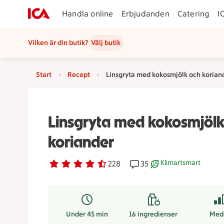
Handla online
Erbjudanden
Catering
I
Vilken är din butik?
Välj butik
Start
Recept
Linsgryta med kokosmjölk och korian
Linsgryta med kokosmjölk
koriander
Klimartsmart
Betyg 4.6 av 5.
228 personer har röstat
228
Receptet har 35 komment
35
Receptet är ett klima
Under 45 min
16
ingredienser
Med