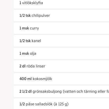
1
vitlöksklyfta
1/2 tsk
chilipulver
1 msk
curry
1/2 tsk
kanel
1 msk
olja
2 dl
röda linser
400 ml
kokosmjölk
2 1/2 dl
grönsaksbuljong (vatten och tärning eller f
1/2
påse salladslök (à 125 g)