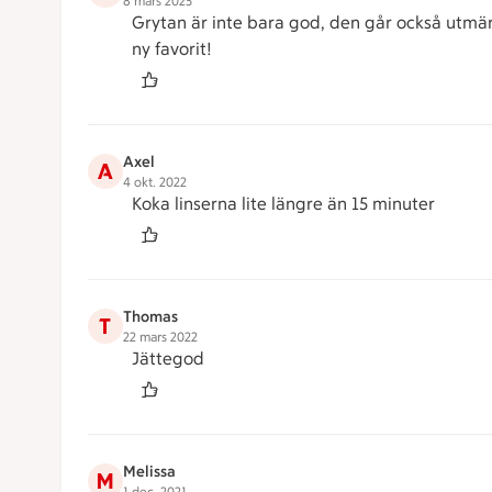
8 mars 2025
Grytan är inte bara god, den går också utmär
ny favorit!
Axel
A
4 okt. 2022
Koka linserna lite längre än 15 minuter
Thomas
T
22 mars 2022
Jättegod
Melissa
M