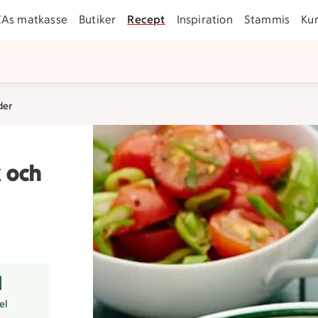
CAs matkasse
Butiker
Recept
Inspiration
Stammis
Ku
der
 och
arer
rtsmart val.
el