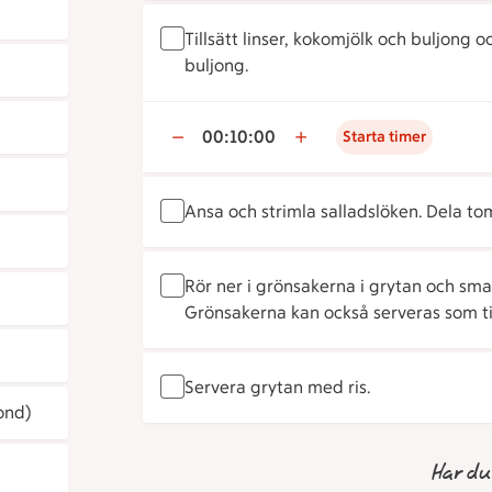
Tillsätt linser, kokomjölk och buljong o
buljong.
00:10:00
Starta timer
Ansa och strimla salladslöken. Dela t
Rör ner i grönsakerna i grytan och sma
Grönsakerna kan också serveras som ti
Servera grytan med ris.
ond)
Har du