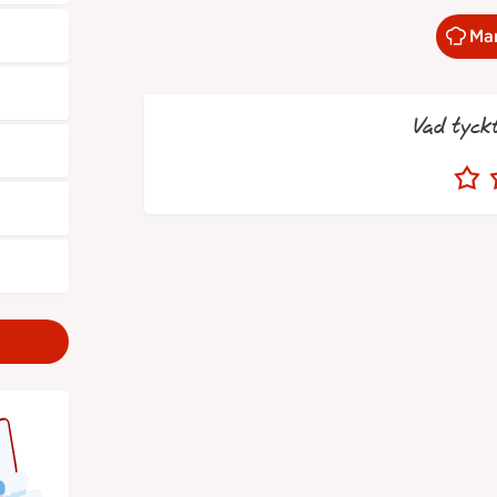
Mar
Vad tyck