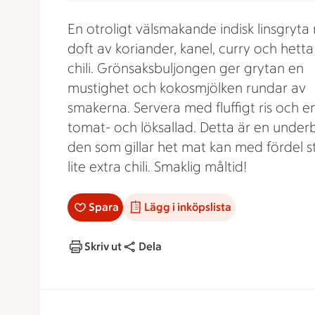
En otroligt välsmakande indisk linsgryt
doft av koriander, kanel, curry och hetta
chili. Grönsaksbuljongen ger grytan en
mustighet och kokosmjölken rundar av
smakerna. Servera med fluffigt ris och e
tomat- och löksallad. Detta är en underb
den som gillar het mat kan med fördel s
lite extra chili. Smaklig måltid!
Spara
Lägg i inköpslista
Skriv ut
Dela