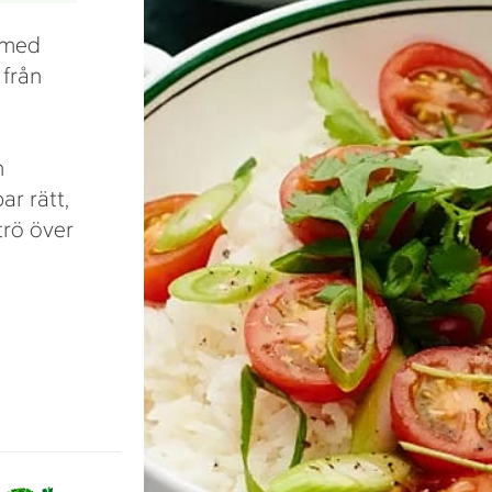
a med
 från
n
ar rätt,
trö över