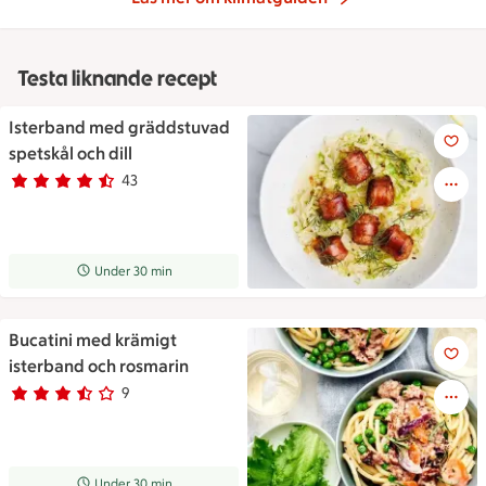
Testa liknande recept
Isterband med gräddstuvad
Isterband med gräddstuvad spe
spetskål och dill
43
Betyg 4.5 av 5.
43 personer har röstat
Receptet tar Under 30 min att tillaga
Under 30 min
Bucatini med krämigt
Bucatini med krämigt isterba
isterband och rosmarin
9
Betyg 3.7 av 5.
9 personer har röstat
Receptet tar Under 30 min att tillaga
Under 30 min