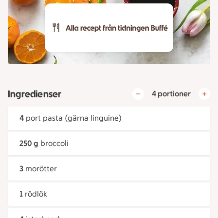
Ingredienser
4 portioner
4
port pasta (gärna linguine)
250 g
broccoli
3
morötter
1
rödlök