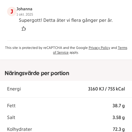
Johanna
J
1 okt. 2025
Supergott! Detta äter vi flera gånger per år.
This site is protected by reCAPTCHA and the Google
Privacy Policy
and
Terms
of Service
apply.
Näringsvärde per portion
Energi
3160 KJ / 755 kCal
Fett
38.7 g
Salt
3.58 g
Kolhydrater
72.3 g