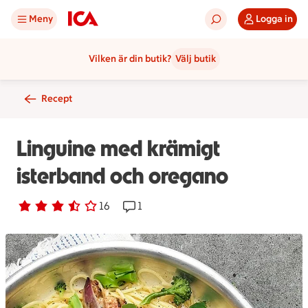
Meny
Logga in
Vilken är din butik?
Välj butik
Recept
Linguine med krämigt
isterband och oregano
Betyg 3.4 av 5.
16 personer har röstat
16
Receptet har 1 kommentarer
1