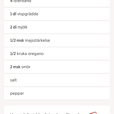
4
isterband
1 dl
vispgrädde
2 dl
mjölk
1/2 msk
majsstärkelse
1/2
kruka oregano
2 msk
smör
salt
peppar