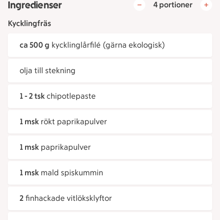
Ingredienser
4 portioner
Kycklingfräs
ca 500 g
kycklinglårfilé (gärna ekologisk)
olja till stekning
1 - 2 tsk
chipotlepaste
1 msk
rökt paprikapulver
1 msk
paprikapulver
1 msk
mald spiskummin
2
finhackade vitlöksklyftor