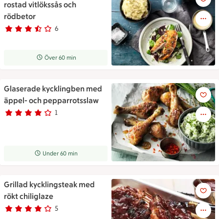
rostad vitlökssås och
rödbetor
6
Betyg 3.3 av 5.
6 personer har röstat
Receptet tar Över 60 min att tillaga
Över 60 min
Glaserade kycklingben med
Glaserade kycklingben med ä
äppel- och pepparrotsslaw
1
Betyg 4 av 5.
1 personer har röstat
Receptet tar Under 60 min att tillaga
Under 60 min
Grillad kycklingsteak med
Grillad kycklingsteak med rökt
rökt chiliglaze
5
Betyg 4 av 5.
5 personer har röstat