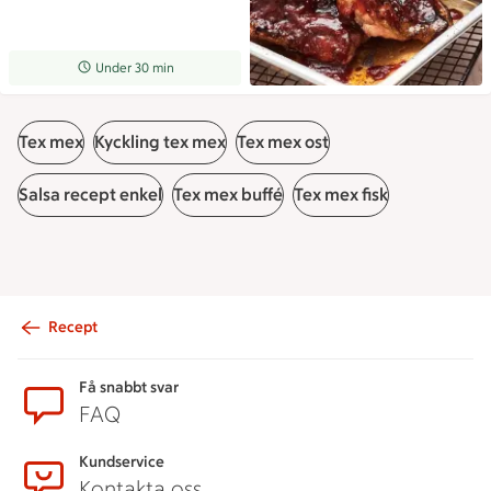
Receptet tar Under 30 min att tillaga
Under 30 min
Tex mex
Kyckling tex mex
Tex mex ost
Salsa recept enkel
Tex mex buffé
Tex mex fisk
Recept
Sidfot
Få snabbt svar
FAQ
Kundservice
Kontakta oss