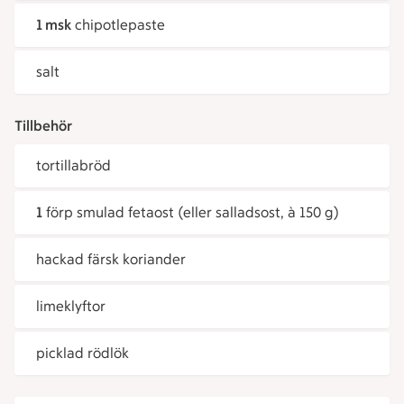
1 msk
chipotlepaste
salt
Tillbehör
tortillabröd
1
förp smulad fetaost (eller salladsost, à 150 g)
hackad färsk koriander
limeklyftor
picklad rödlök