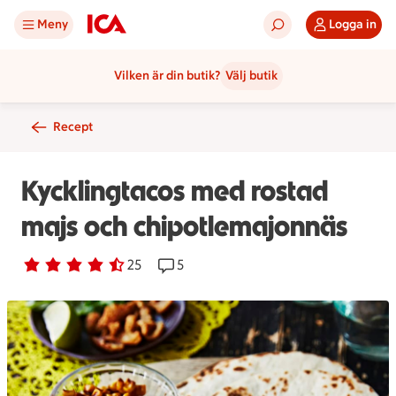
Meny
Logga in
Vilken är din butik?
Välj butik
Recept
Kycklingtacos med rostad
majs och chipotlemajonnäs
Betyg 4.7 av 5.
25 personer har röstat
25
Receptet har 5 kommentarer
5