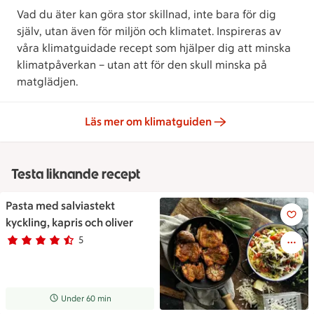
Vad du äter kan göra stor skillnad, inte bara för dig
själv, utan även för miljön och klimatet. Inspireras av
våra klimatguidade recept som hjälper dig att minska
klimatpåverkan – utan att för den skull minska på
matglädjen.
Läs mer om klimatguiden
Testa liknande recept
Pasta med salviastekt
Pasta med salviastekt kyckling,
kyckling, kapris och oliver
5
Betyg 4.2 av 5.
5 personer har röstat
Receptet tar Under 60 min att tillaga
Under 60 min