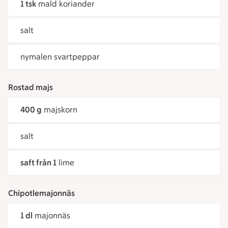
1 tsk
mald koriander
salt
nymalen svartpeppar
Rostad majs
400 g
majskorn
salt
saft från 1
lime
Chipotlemajonnäs
1 dl
majonnäs