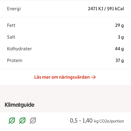
Energi
2471 KJ / 591 kCal
Fett
29 g
Salt
3 g
Kolhydrater
44 g
Protein
37 g
Läs mer om näringsvärden
Klimatguide
0,5 - 1,40
kg CO2e/portion