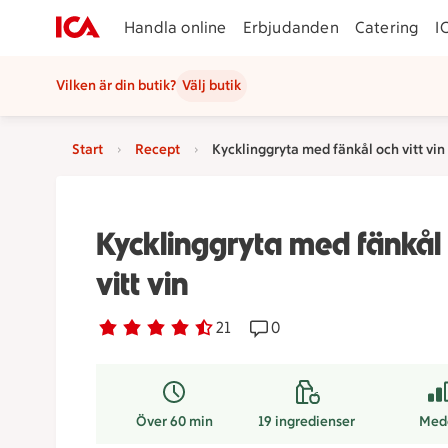
Handla online
Erbjudanden
Catering
I
Vilken är din butik?
Välj butik
Start
Recept
Kycklinggryta med fänkål och vitt vin
Kycklinggryta med fänkål
vitt vin
Betyg 4.1 av 5.
21 personer har röstat
21
Receptet har 0 kommentar
0
Över 60 min
19
ingredienser
Med