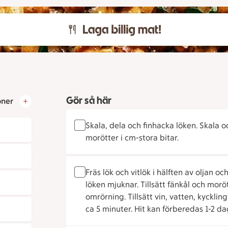
Gör så här
oner
Skala, dela och finhacka löken. Skala o
morötter i cm-stora bitar.
Fräs lök och vitlök i hälften av oljan oc
löken mjuknar. Tillsätt fänkål och morö
omrörning. Tillsätt vin, vatten, kyckli
ca 5 minuter. Hit kan förberedas 1-2 dag