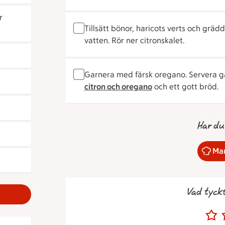
r
Tillsätt bönor, haricots verts och gräd
vatten. Rör ner citronskalet.
Garnera med färsk oregano. Servera 
citron och oregano
och ett gott bröd.
Har du
Mar
Vad tyck