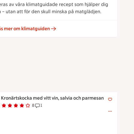
reras av våra klimatguidade recept som hjälper dig
 – utan att för den skull minska på matglädjen.
äs mer om klimatguiden
Kronärtskocka med vitt vin, salvia och parmesan
Kronärtskocka med vitt vin, salvia och parmesan
8
1
Betyg 3.8 av 5.
8 personer har röstat
Receptet har 1 kommentarer