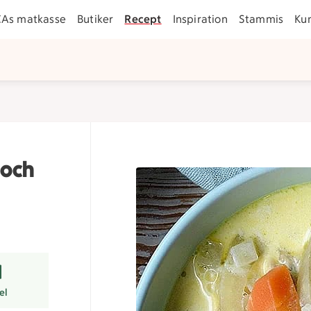
CAs matkasse
Butiker
Recept
Inspiration
Stammis
Ku
 och
er
el