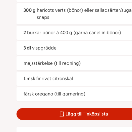
300 g
haricots verts (bönor) eller salladsärter/suga
snaps
2
burkar bönor à 400 g (gärna canellinibönor)
3 dl
vispgrädde
majsstärkelse (till redning)
1 msk
finrivet citronskal
färsk oregano (till garnering)
Lägg till i inköpslista