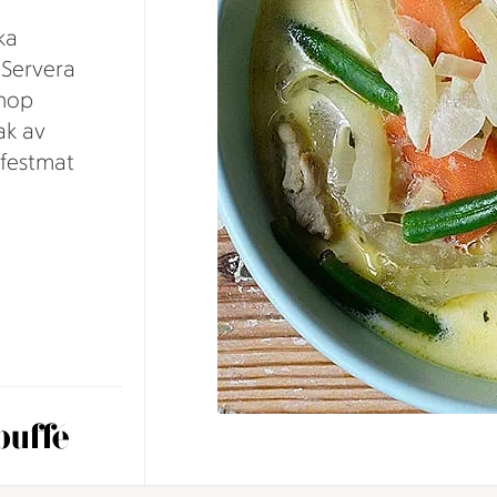
ka
 Servera
ihop
ak av
 festmat