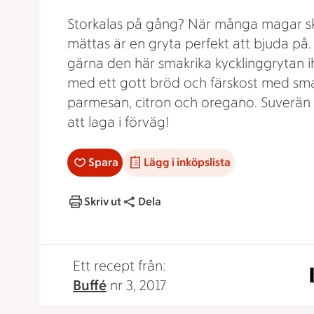
Storkalas på gång? När många magar s
mättas är en gryta perfekt att bjuda på.
gärna den här smakrika kycklinggrytan 
med ett gott bröd och färskost med sm
parmesan, citron och oregano. Suverän
att laga i förväg!
Spara
Lägg i inköpslista
Skriv ut
Dela
Ett recept från:
Buffé
nr 3, 2017