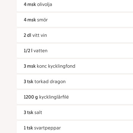
4 msk
olivolja
4 msk
smör
2 dl
vitt vin
1/2 l
vatten
3 msk
konc kycklingfond
3 tsk
torkad dragon
1200 g
kycklinglårfilé
3 tsk
salt
1 tsk
svartpeppar