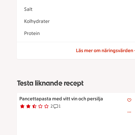
Salt
Kolhydrater
Protein
Läs mer om näringsvärden
Testa liknande recept
Pancettapasta med vitt vin och persilja
Pancettapasta med vitt vin och persilja
2
1
Betyg 2.5 av 5.
2 personer har röstat
Receptet har 1 kommentarer