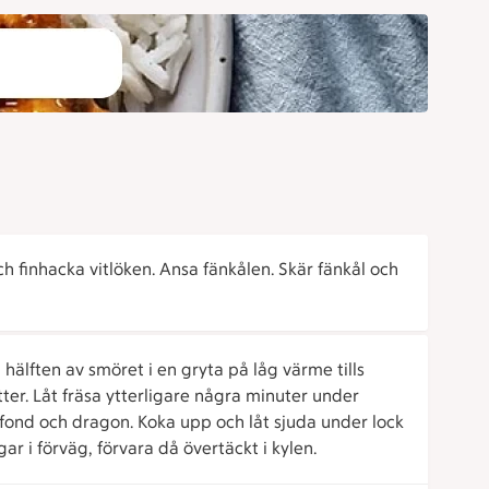
ch finhacka vitlöken. Ansa fänkålen. Skär fänkål och
h hälften av smöret i en gryta på låg värme tills
tter. Låt fräsa ytterligare några minuter under
ngfond och dragon. Koka upp och låt sjuda under lock
ar i förväg, förvara då övertäckt i kylen.