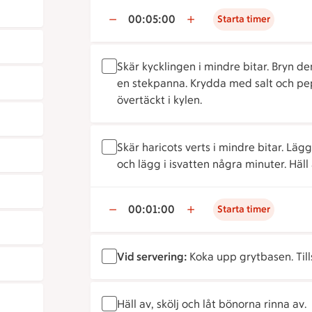
00:05:00
Starta timer
Skär kycklingen i mindre bitar. Bryn d
en stekpanna. Krydda med salt och pep
övertäckt i kylen.
Skär haricots verts i mindre bitar. Lägg
och lägg i isvatten några minuter. Häll 
00:01:00
Starta timer
Vid servering:
Koka upp grytbasen. Til
Häll av, skölj och låt bönorna rinna av.