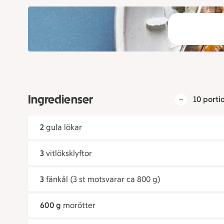
Ingredienser
10 porti
2
gula lökar
3
vitlöksklyftor
3
fänkål (3 st motsvarar ca 800 g)
600 g
morötter