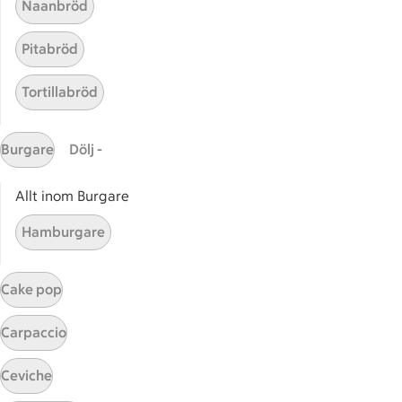
Naanbröd
Handla online
Pitabröd
ICAs matkasse
Catering
Tortillabröd
Apotek Hjärtat
Handla som företag
Burgare
Dölj -
Gaston
ICAs tjänster
Allt inom Burgare
ICA-appen
Hamburgare
ICA Scanna
ICA ToGo
Cake pop
Fler appar och tjänster
Carpaccio
Stammis på ICA
Ceviche
Bli stammis
Stammis Student