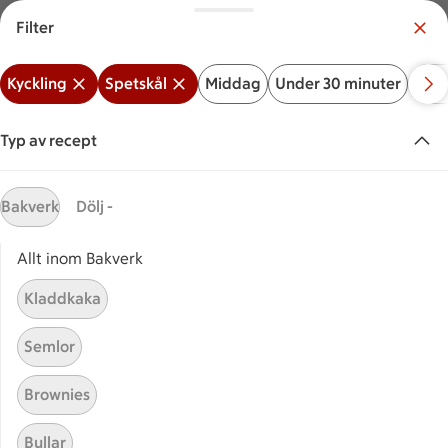
Filter
Meny
Logga in
Kyckling
Spetskål
Middag
Under 30 minuter
Bak
Vilken är din butik?
Välj butik
Typ av recept
Start
Kyckling spetskål
Bakverk
Dölj -
Allt inom Bakverk
Sök ingrediens eller recept
Inga förslag
Sök
Kladdkaka
Kyckling
Spetskål
Middag
Under 30 minuter
Ba
Semlor
Recept
Visar 10 stycken
(10)
Sortera
Brownies
Bullar
Kyckling med krämig
Kyckling med krämig spetskål