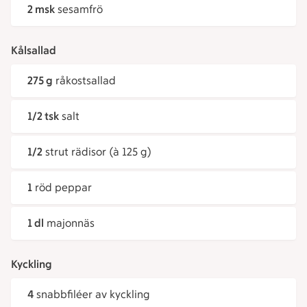
2 msk
sesamfrö
Kålsallad
275 g
råkostsallad
1/2 tsk
salt
1/2
strut rädisor (à 125 g)
1
röd peppar
1 dl
majonnäs
Kyckling
4
snabbfiléer av kyckling