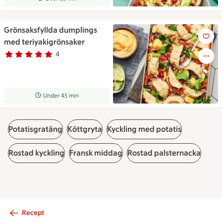
Grönsaksfyllda dumplings
Grönsaksfyllda dumplings med
med teriyakigrönsaker
4
Betyg 4.8 av 5.
4 personer har röstat
Receptet tar Under 45 min att tillaga
Under 45 min
Potatisgratäng
Köttgryta
Kyckling med potatis
Rostad kyckling
Fransk middag
Rostad palsternacka
Recept