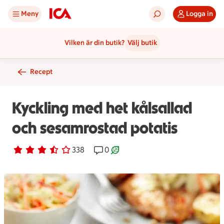
Meny
Logga in
Vilken är din butik?
Välj butik
Recept
Kyckling med het kålsallad
och sesamrostad potatis
Betyg 3.3 av 5.
338 personer har röstat
338
Receptet har 0 kommentarer
0
Receptet är ett klimartsmart val