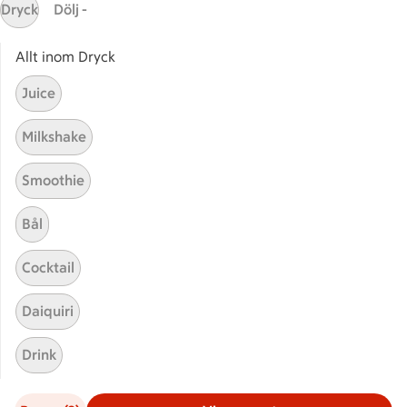
Annonsera
Dryck
Dölj -
Jobba på ICA
Allt inom Dryck
Hållbarhet
Juice
ICA Stiftelsen
En god morgondag
Milkshake
Kundservice
Smoothie
Reklamera
Bål
Återkallelser
Spärra eller beställ nytt ICA-kort
Cocktail
Behandling av personuppgifter
Hantera cookies
Daiquiri
Drink
Kolonnvägen 20, 169 70 Solna
Glögg