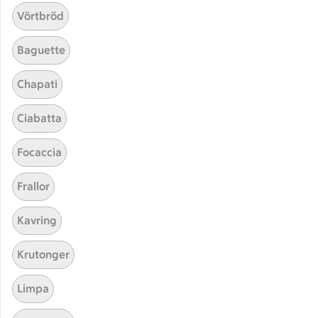
Kebabsås med Fanta
Kebabsås med Fanta
Vörtbröd
0
0 personer har röstat
Baguette
Chapati
Receptet tar Under 30 min att tillaga
Under 30 min
Ciabatta
Kryddig äppelchutney
Kryddig äppelchutney
Focaccia
6
Betyg 4 av 5.
6 personer har röstat
Frallor
Kavring
Receptet tar Under 60 min att tillaga
Under 60 min
Krutonger
Limpa