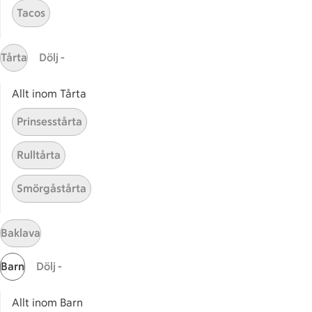
Tacos
Receptet tar Under 30 min att tillaga
Under 30 min
Tårta
Dölj -
Kryddig korv med tomat-
Kryddig korv med tomat- och 
Allt inom Tårta
och bönsalsa
Prinsesstårta
1
Betyg 5 av 5.
1 personer har röstat
Rulltårta
Receptet tar Under 45 min att tillaga
Under 45 min
Smörgåstårta
Baklava
Relaterade kategorier
Barn
Dölj -
Kryddig kyckling
Krydd
Allt inom Barn