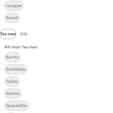
Lasagne
Raita med kryddig korv
Raita med kryddig korv och ro
och rostad färskpotatis
Ravioli
4
Betyg 3.3 av 5.
4 personer har röstat
Tex-mex
Dölj -
Receptet tar Under 45 min att tillaga
Under 45 min
Allt inom Tex-mex
Kryddig köttfärssås med
Kryddig köttfärssås med nötte
Burrito
nötter
13
Betyg 3.8 av 5.
13 personer har röstat
Enchiladas
Fajitas
Receptet tar Under 45 min att tillaga
Under 45 min
Nachos
Spaghetti med kryddig
Spaghetti med kryddig kyckli
kycklingfärssås
Quesadillas
23
Betyg 3.3 av 5.
23 personer har röstat