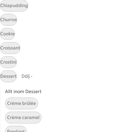
Prenumerera
Chiapudding
Churros
Handla
Cookie
Handla online
ICAs matkasse
Croissant
Catering
Apotek Hjärtat
Crostini
Handla som företag
Dessert
Dölj -
Gaston
ICAs tjänster
Allt inom Dessert
ICA-appen
Crème brûlée
ICA Scanna
Crème caramel
ICA ToGo
Fler appar och tjänster
Fondant