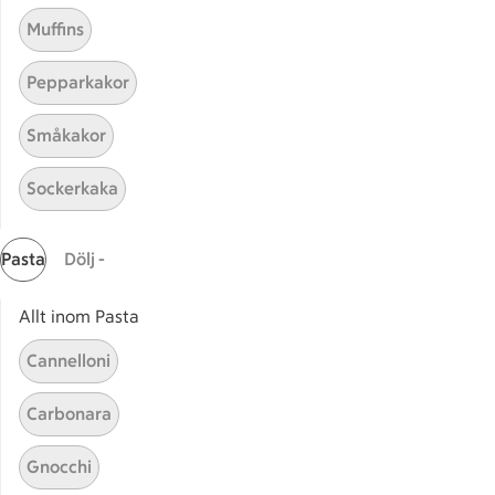
Muffins
Receptet tar Under 30 min att tillaga
Under 30 min
Pepparkakor
Orientaliska snacks med
Orientaliska snacks med krydd
Småkakor
kryddig sojasås
1
Betyg 4 av 5.
1 personer har röstat
Sockerkaka
Receptet tar Under 30 min att tillaga
Under 30 min
Pasta
Dölj -
Allt inom Pasta
Cannelloni
Carbonara
Gnocchi