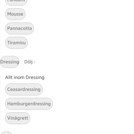
Stammis på ICA
Mousse
Bli stammis
Stammis Student
Pannacotta
Stammis Husdjur
Tiramisu
Partnererbjudanden
Våra ICA-kort
Dressing
Dölj -
ICA
Allt inom Dressing
ICAs egna varor
ICA Gruppen
Ceasardressing
ICA Nära
ICA Supermarket
Hamburgerdressing
ICA Kvantum
Vinägrett
ICA Maxi
Utvalda leverantörer