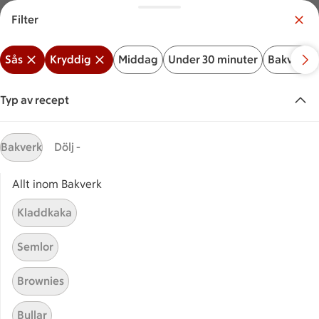
Filter
Meny
Logga in
Sås
Kryddig
Middag
Under 30 minuter
Bakverk
Vilken är din butik?
Välj butik
Typ av recept
Start
Kryddig sås
Bakverk
Dölj -
Allt inom Bakverk
Sök ingrediens eller recept
Inga förslag
Sök
Kladdkaka
Sås
Kryddig
Middag
Under 30 minuter
Bakver
Semlor
Recept
Visar 12 stycken
(12)
Sortera
Brownies
Bullar
Kryddig korv med
Kryddig korv med bulgursallad