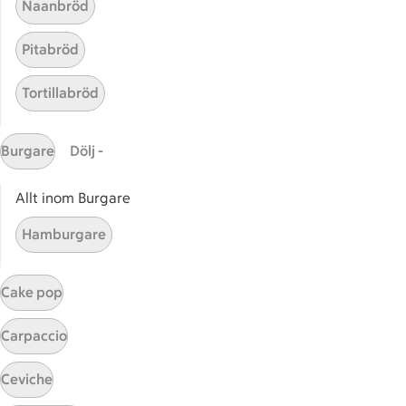
Naanbröd
Pitabröd
Tortillabröd
Burgare
Dölj -
Start
Sidfot
Allt inom Burgare
Få snabbt svar
Hamburgare
FAQ
Kundservice
Cake pop
Kontakta oss
Carpaccio
Massa erbjudanden
Bli stammis på ICA
Ceviche
ICAs inspirationsmejl