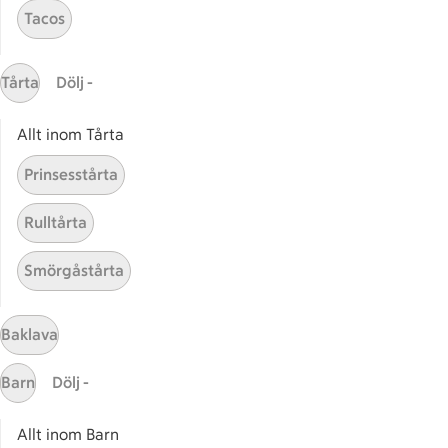
Tacos
Receptet tar Under 45 min att tillaga
Under 45 min
Tårta
Dölj -
Allt inom Tårta
Relaterade kategorier
Prinsesstårta
Vegan couscous
Toma
Rulltårta
Smörgåstårta
Mandel couscous
Lamm
Baklava
Barn
Dölj -
Start
Sidfot
Allt inom Barn