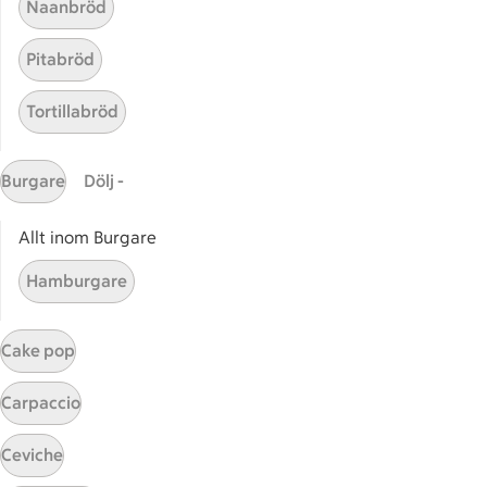
Naanbröd
ICAs egna varor
Pitabröd
ICA Gruppen
ICA Nära
Tortillabröd
ICA Supermarket
ICA Kvantum
Burgare
Dölj -
ICA Maxi
Utvalda leverantörer
Allt inom Burgare
Annonsera
Jobba på ICA
Hamburgare
Hållbarhet
Cake pop
ICA Stiftelsen
En god morgondag
Carpaccio
Kundservice
Ceviche