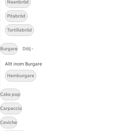
Naanbröd
Handla online
Pitabröd
ICAs matkasse
Catering
Tortillabröd
Apotek Hjärtat
Handla som företag
Burgare
Dölj -
Gaston
ICAs tjänster
Allt inom Burgare
ICA-appen
Hamburgare
ICA Scanna
ICA ToGo
Cake pop
Fler appar och tjänster
Carpaccio
Stammis på ICA
Ceviche
Bli stammis
Stammis Student