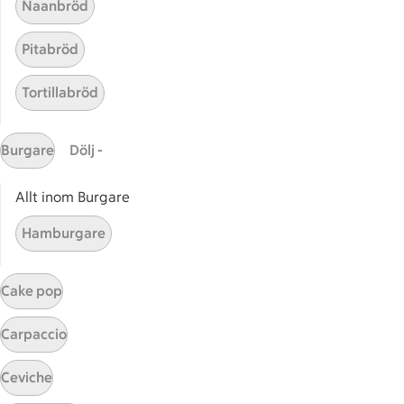
Naanbröd
Handla online
Pitabröd
ICAs matkasse
Catering
Tortillabröd
Apotek Hjärtat
Handla som företag
Burgare
Dölj -
Gaston
ICAs tjänster
Allt inom Burgare
ICA-appen
Hamburgare
ICA Scanna
ICA ToGo
Cake pop
Fler appar och tjänster
Carpaccio
Stammis på ICA
Ceviche
Bli stammis
Stammis Student