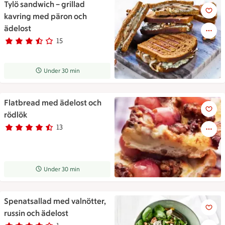
Tylö sandwich – grillad
Tylö sandwich – grillad kavri
kavring med päron och
ädelost
15
Betyg 3.4 av 5.
15 personer har röstat
Receptet tar Under 30 min att tillaga
Under 30 min
Flatbread med ädelost och
Flatbread med ädelost och rö
rödlök
13
Betyg 4.6 av 5.
13 personer har röstat
Receptet tar Under 30 min att tillaga
Under 30 min
Spenatsallad med valnötter,
Spenatsallad med valnötter, r
russin och ädelost