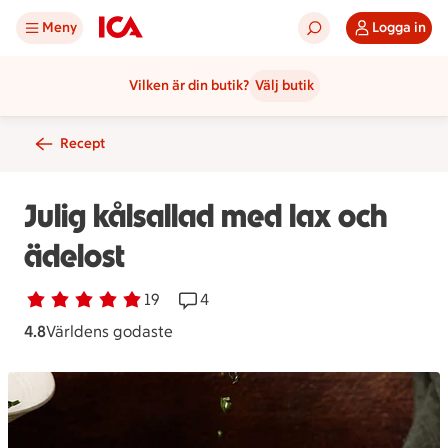
Meny
Logga in
Vilken är din butik?
Välj butik
Recept
Julig kålsallad med lax och
ädelost
Betyg 4.8 av 5.
19 personer har röstat
19
Receptet har 4 kommentarer
4
4.8
Världens godaste