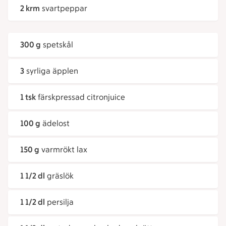
2 krm
svartpeppar
300 g
spetskål
3
syrliga äpplen
1 tsk
färskpressad citronjuice
100 g
ädelost
150 g
varmrökt lax
1 1/2 dl
gräslök
1 1/2 dl
persilja