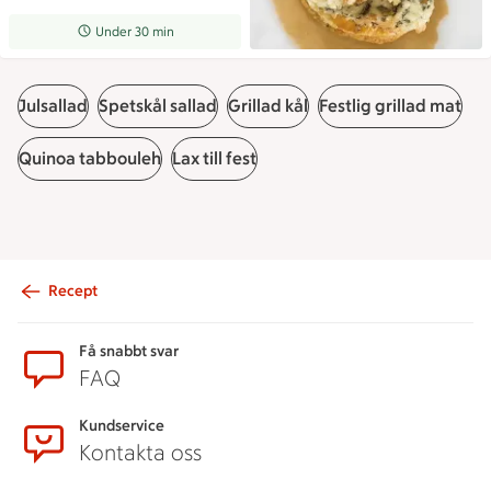
Receptet tar Under 30 min att tillaga
Under 30 min
Julsallad
Spetskål sallad
Grillad kål
Festlig grillad mat
Quinoa tabbouleh
Lax till fest
Recept
Sidfot
Få snabbt svar
FAQ
Kundservice
Kontakta oss