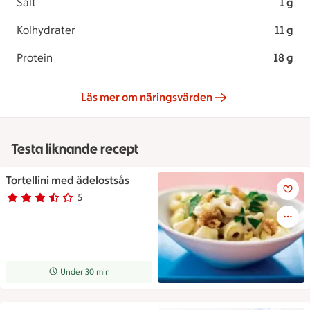
Salt
1 g
Kolhydrater
11 g
Protein
18 g
Läs mer om näringsvärden
Testa liknande recept
Tortellini med ädelostsås
Tortellini med ädelostsås
5
Betyg 3.2 av 5.
5 personer har röstat
Receptet tar Under 30 min att tillaga
Under 30 min