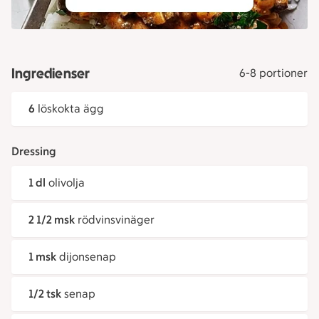
Ingredienser
6-8 portioner
6
löskokta ägg
Dressing
1 dl
olivolja
2 1/2 msk
rödvinsvinäger
1 msk
dijonsenap
1/2 tsk
senap