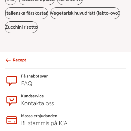
Italienska färskostar
Vegetarisk huvudrätt (lakto-ovo)
Zucchini risotto
Recept
Sidfot
Få snabbt svar
FAQ
Kundservice
Kontakta oss
Massa erbjudanden
Bli stammis på ICA