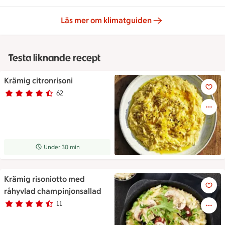
Läs mer om klimatguiden
Testa liknande recept
Krämig citronrisoni
Krämig citronrisoni
62
Betyg 4.6 av 5.
62 personer har röstat
Receptet tar Under 30 min att tillaga
Under 30 min
Krämig risoniotto med
Krämig risoniotto med råhyvl
råhyvlad champinjonsallad
11
Betyg 4.4 av 5.
11 personer har röstat