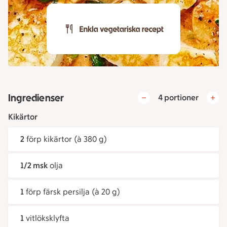
Ingredienser
4 portioner
Kikärtor
2
förp kikärtor (à 380 g)
1/2 msk
olja
1
förp färsk persilja (à 20 g)
1
vitlöksklyfta