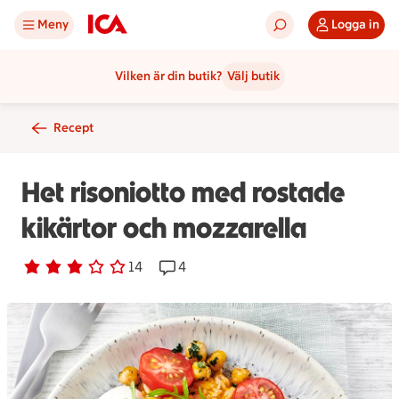
Meny
Logga in
Vilken är din butik?
Välj butik
Recept
Het risoniotto med rostade
kikärtor och mozzarella
Betyg 2.9 av 5.
14 personer har röstat
14
Receptet har 4 kommentarer
4