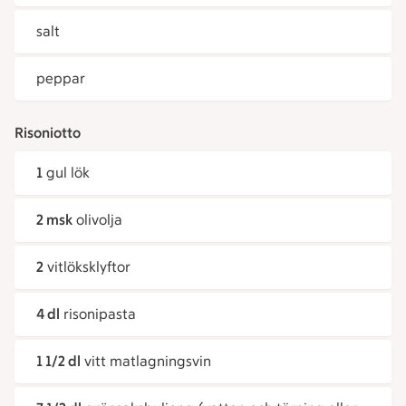
salt
peppar
Risoniotto
1
gul lök
2 msk
olivolja
2
vitlöksklyftor
4 dl
risonipasta
1 1/2 dl
vitt matlagningsvin