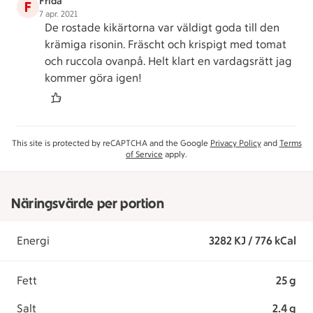
Frida
F
7 apr. 2021
De rostade kikärtorna var väldigt goda till den
krämiga risonin. Fräscht och krispigt med tomat
och ruccola ovanpå. Helt klart en vardagsrätt jag
kommer göra igen!
This site is protected by reCAPTCHA and the Google
Privacy Policy
and
Terms
of Service
apply.
Näringsvärde per portion
Energi
3282 KJ / 776 kCal
Fett
25 g
Salt
2.4 g