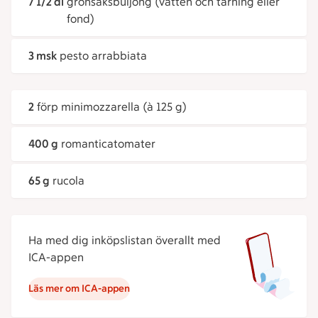
7 1/2 dl
grönsaksbuljong (vatten och tärning eller
fond)
3 msk
pesto arrabbiata
2
förp minimozzarella (à 125 g)
400 g
romanticatomater
65 g
rucola
Ha med dig inköpslistan överallt med
ICA-appen
Läs mer om ICA-appen