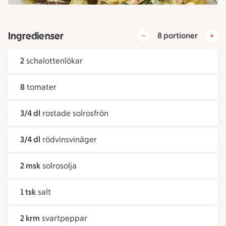
Ingredienser
8 portioner
2
schalottenlökar
8
tomater
3/4 dl
rostade solrosfrön
3/4 dl
rödvinsvinäger
2 msk
solrosolja
1 tsk
salt
2 krm
svartpeppar