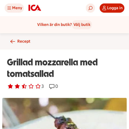
Meny
Logga in
Vilken är din butik?
Välj butik
Recept
Grillad mozzarella med
tomatsallad
Betyg 2.3 av 5.
3 personer har röstat
3
Receptet har 0 kommentarer
0