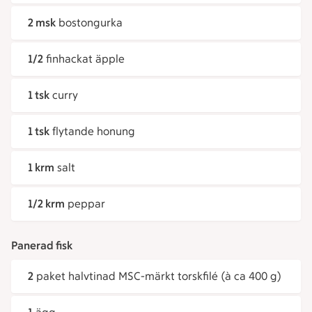
2 msk
bostongurka
1/2
finhackat äpple
1 tsk
curry
1 tsk
flytande honung
1 krm
salt
1/2 krm
peppar
Panerad fisk
2
paket halvtinad MSC-märkt torskfilé (à ca 400 g)