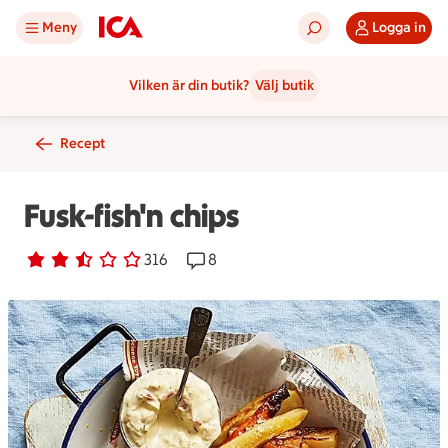
Meny
Logga in
Vilken är din butik?
Välj butik
Recept
Fusk-fish'n chips
Betyg 2.7 av 5.
316 personer har röstat
316
Receptet har 8 kommentarer
8