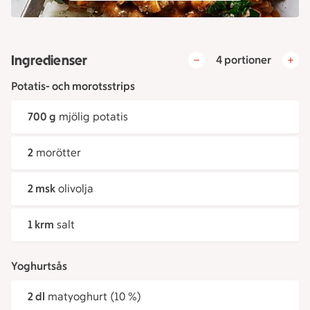
Ingredienser
4 portioner
Potatis- och morotsstrips
700 g
mjölig potatis
2
morötter
2 msk
olivolja
1 krm
salt
Yoghurtsås
2 dl
matyoghurt (10 %)