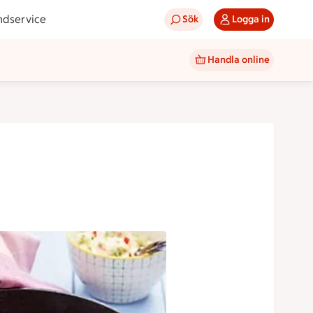
ndservice
Sök
Logga in
Handla online