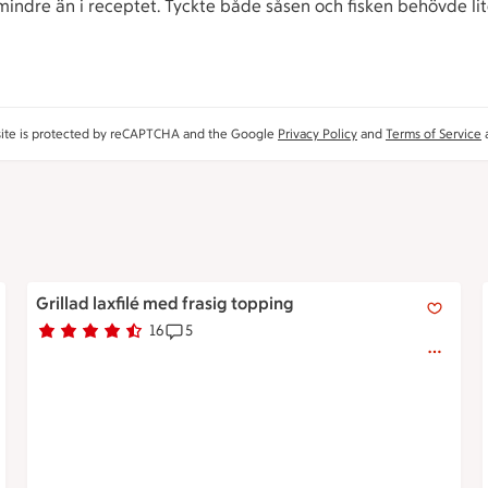
e mindre än i receptet. Tyckte både såsen och fisken behövde li
site is protected by reCAPTCHA and the Google
Privacy Policy
and
Terms of Service
a
En hel bit med lax med rejält med topping av solrosfrön, di
Grillad laxfilé med frasig topping
16
5
Betyg 4.2 av 5.
16 personer har röstat
Receptet har 5 kommentarer