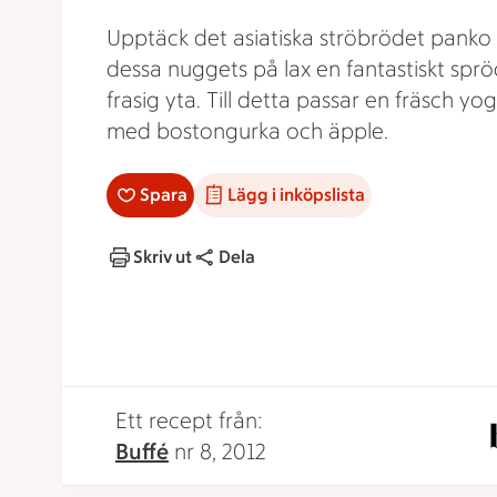
Upptäck det asiatiska ströbrödet panko
dessa nuggets på lax en fantastiskt spr
frasig yta. Till detta passar en fräsch yo
med bostongurka och äpple.
Spara
Lägg i inköpslista
Skriv ut
Dela
Ett recept från:
Buffé
nr 8, 2012