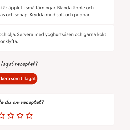
skär äpplet i små tärningar. Blanda äpple och
s och senap. Krydda med salt och peppar.
och olja. Servera med yoghurtsåsen och gärna kokt
onklyfta.
 lagat receptet?
kera som tillagat
te du om receptet?