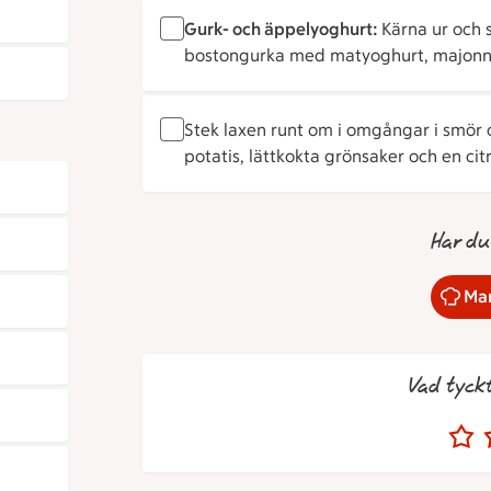
Gurk- och äppelyoghurt:
Kärna ur och 
bostongurka med matyoghurt, majonnä
Stek laxen runt om i omgångar i smör 
potatis, lättkokta grönsaker och en citr
Har du
Mar
Vad tyck