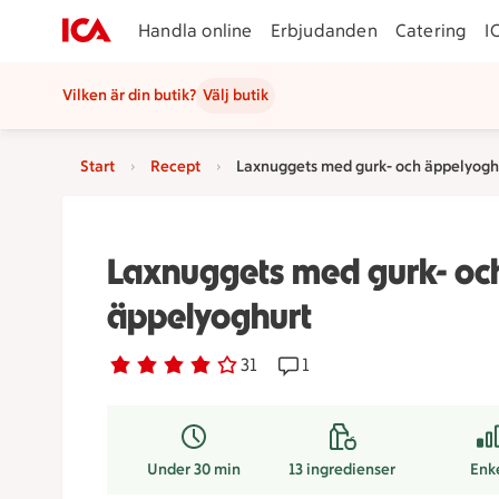
Handla online
Erbjudanden
Catering
I
Vilken är din butik?
Välj butik
Start
Recept
Laxnuggets med gurk- och äppelyogh
Laxnuggets med gurk- oc
äppelyoghurt
Betyg 3.8 av 5.
31 personer har röstat
31
Receptet har 1 kommentare
1
Under 30 min
13
ingredienser
Enk