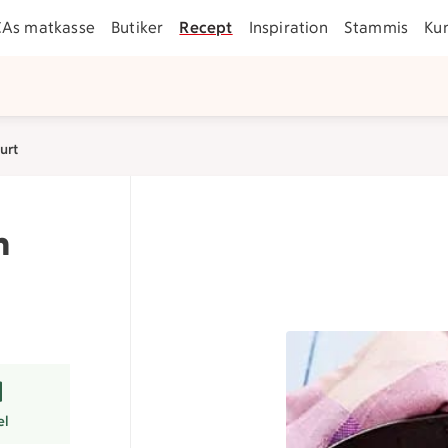
CAs matkasse
Butiker
Recept
Inspiration
Stammis
Ku
urt
h
r
el