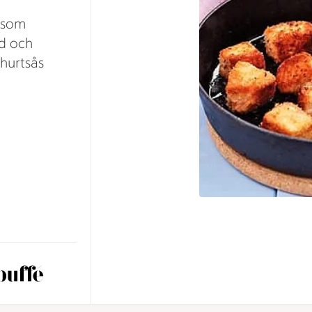
 som
öd och
ghurtsås