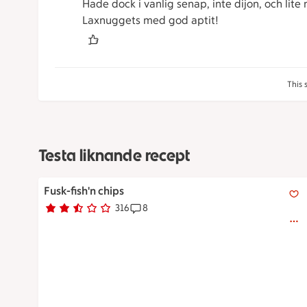
Hade dock i vanlig senap, inte dijon, och lit
Laxnuggets med god aptit!
This 
Testa liknande recept
Fusk-fish'n chips
Fusk-fish'n chips
316
8
Betyg 2.7 av 5.
316 personer har röstat
Receptet har 8 kommentarer