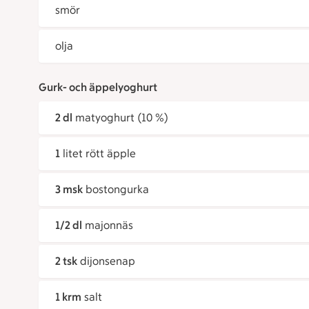
smör
olja
Gurk- och äppelyoghurt
2 dl
matyoghurt (10 %)
1
litet rött äpple
3 msk
bostongurka
1/2 dl
majonnäs
2 tsk
dijonsenap
1 krm
salt