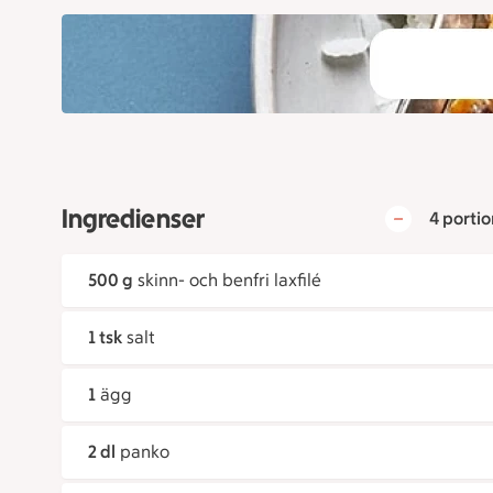
Ingredienser
4 portio
500 g
skinn- och benfri laxfilé
1 tsk
salt
1
ägg
2 dl
panko