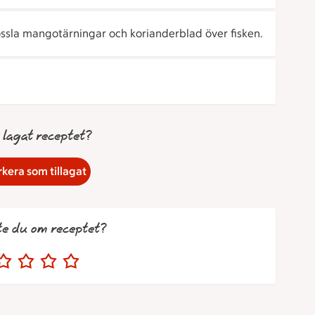
össla mangotärningar och korianderblad över fisken.
 lagat receptet?
kera som tillagat
te du om receptet?