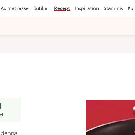
CAs matkasse
Butiker
Recept
Inspiration
Stammis
Ku
r
el
d denna