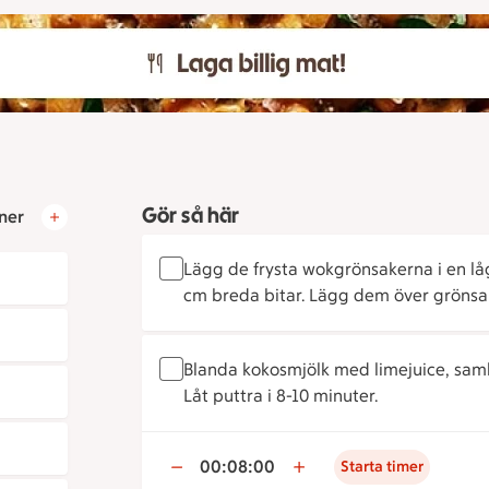
Gör så här
ner
Lägg de frysta wokgrönsakerna i en låg 
cm breda bitar. Lägg dem över grönsa
Blanda kokosmjölk med limejuice, samb
Låt puttra i 8-10 minuter.
00:08:00
Starta timer