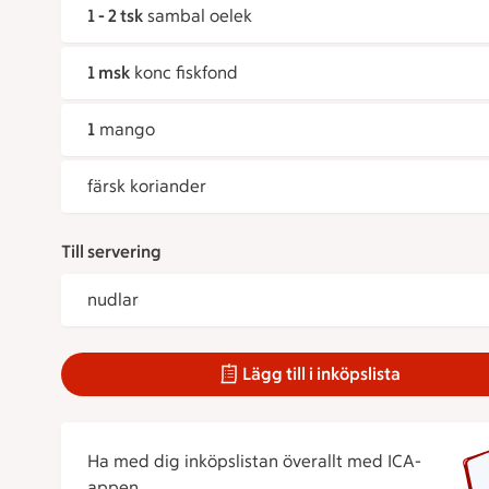
1 - 2 tsk
sambal oelek
1 msk
konc fiskfond
1
mango
färsk koriander
Till servering
nudlar
Lägg till i inköpslista
Ha med dig inköpslistan överallt med ICA-
appen