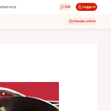
ndservice
Sök
Logga in
Handla online