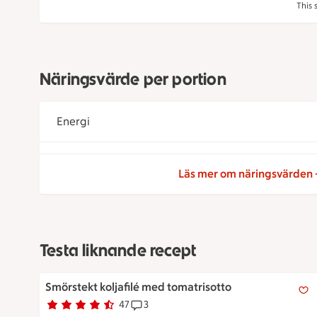
This 
Näringsvärde per portion
Energi
Läs mer om näringsvärden
Testa liknande recept
Smörstekt koljafilé med tomatrisotto
Smörstekt koljafilé med tomatrisotto
47
3
Betyg 4.6 av 5.
47 personer har röstat
Receptet har 3 kommentarer