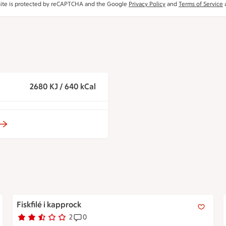
site is protected by reCAPTCHA and the Google
Privacy Policy
and
Terms of Service
a
2680 KJ / 640 kCal
Fiskfilé i kapprock
Fiskfilé i kapprock
2
0
Betyg 2.5 av 5.
2 personer har röstat
Receptet har 0 kommentarer