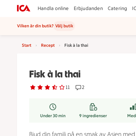
Handla online
Erbjudanden
Catering
I
Vilken är din butik?
Välj butik
Start
Recept
Fisk à la thai
Fisk à la thai
Betyg 3.6 av 5.
11 personer har röstat
11
Receptet har 2 kommentare
2
Under 30 min
9
ingredienser
Med
Bjud din familj på en smak av Asien me