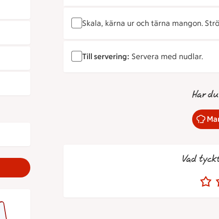
Skala, kärna ur och tärna mangon. Str
Till servering:
Servera med nudlar.
Har du
Mar
Vad tyck