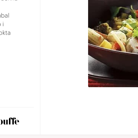
mbal
 i
okta