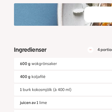
Ingredienser
4 portio
600 g
wokgrönsaker
400 g
koljafilé
1
burk kokosmjölk (à 400 ml)
juicen av 1
lime