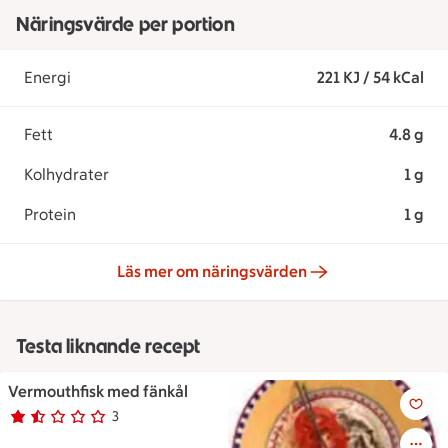
Näringsvärde per portion
Energi
221 KJ / 54 kCal
Fett
4.8 g
Kolhydrater
1 g
Protein
1 g
Läs mer om näringsvärden
Testa liknande recept
Vermouthfisk med fänkål
Vermouthfisk med fänkål
3
Betyg 1.7 av 5.
3 personer har röstat