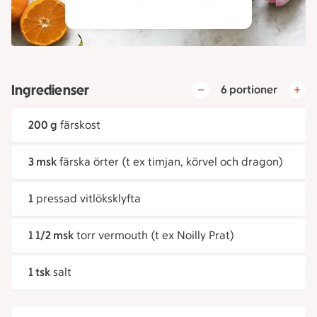
Ingredienser
6 portioner
200 g
färskost
3 msk
färska örter (t ex timjan, körvel och dragon)
1
pressad vitlöksklyfta
1 1/2 msk
torr vermouth (t ex Noilly Prat)
1 tsk
salt