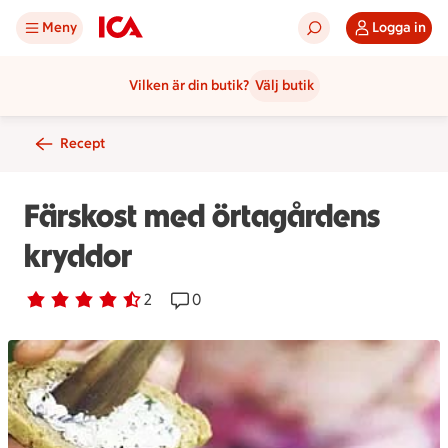
Meny
Logga in
Vilken är din butik?
Välj butik
Recept
Färskost med örtagårdens
kryddor
Betyg 4.5 av 5.
2 personer har röstat
2
Receptet har 0 kommentarer
0