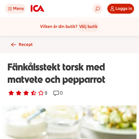
Meny
Logga in
Vilken är din butik?
Välj butik
Recept
Fänkålsstekt torsk med
matvete och pepparrot
Betyg 3.5 av 5.
8 personer har röstat
8
Receptet har 0 kommentarer
0