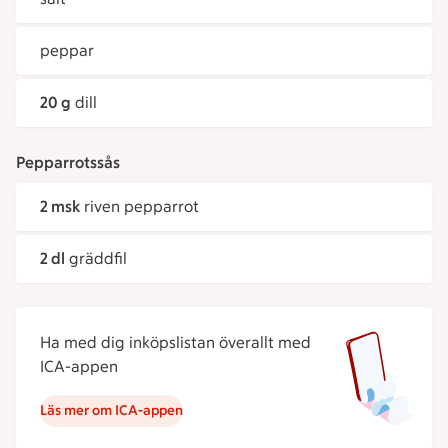
peppar
20 g
dill
Pepparrotssås
2 msk
riven pepparrot
2 dl
gräddfil
Ha med dig inköpslistan överallt med
ICA-appen
Läs mer om ICA-appen