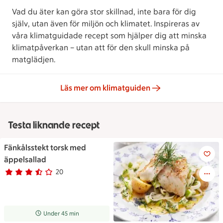
Vad du äter kan göra stor skillnad, inte bara för dig
själv, utan även för miljön och klimatet. Inspireras av
våra klimatguidade recept som hjälper dig att minska
klimatpåverkan – utan att för den skull minska på
matglädjen.
Läs mer om klimatguiden
Testa liknande recept
Fänkålsstekt torsk med
Fänkålsstekt torsk med äppels
äppelsallad
20
Betyg 3.5 av 5.
20 personer har röstat
Receptet tar Under 45 min att tillaga
Under 45 min