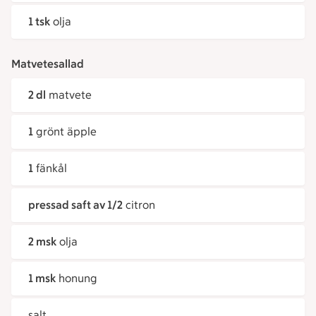
1 tsk
olja
Matvetesallad
2 dl
matvete
1
grönt äpple
1
fänkål
pressad saft av 1/2
citron
2 msk
olja
1 msk
honung
salt