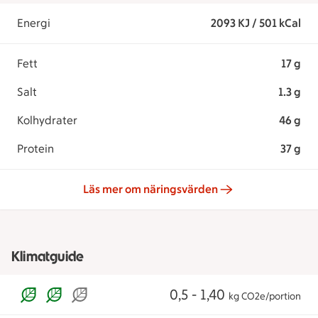
Energi
2093 KJ / 501 kCal
Fett
17 g
Salt
1.3 g
Kolhydrater
46 g
Protein
37 g
Läs mer om näringsvärden
Klimatguide
0,5 - 1,40
kg CO2e/portion