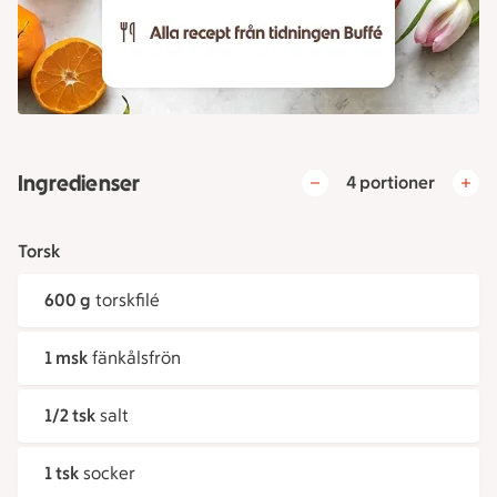
Ingredienser
4 portioner
Torsk
600 g
torskfilé
1 msk
fänkålsfrön
1/2 tsk
salt
1 tsk
socker