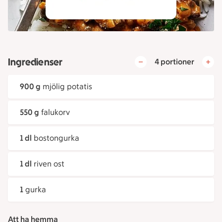
Ingredienser
4 portioner
900 g
mjölig potatis
550 g
falukorv
1 dl
bostongurka
1 dl
riven ost
1
gurka
Att ha hemma