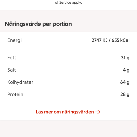
of Service
apply.
Näringsvärde per portion
Energi
2747 KJ / 655 kCal
Fett
31 g
Salt
4 g
Kolhydrater
64 g
Protein
28 g
Läs mer om näringsvärden