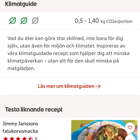
Klimatguide
0,5 - 1,40
kg CO2e/portion
Vad du äter kan göra stor skillnad, inte bara för dig
själv, utan även för miljön och klimatet. Inspireras av
våra klimatguidade recept som hjälper dig att minska
klimatpåverkan – utan att för den skull minska på
matglädjen.
Läs mer om klimatguiden
Testa liknande recept
Jimmy Janssons
Jimmy Janssons falukorvsmac
falukorvsmacka
8
Betyg 4.3 av 5.
8 personer har röstat