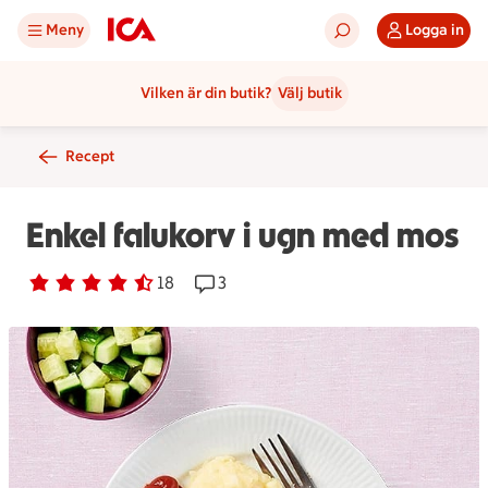
Meny
Logga in
Vilken är din butik?
Välj butik
Recept
Enkel falukorv i ugn med mos
Betyg 4.1 av 5.
18 personer har röstat
18
Receptet har 3 kommentarer
3