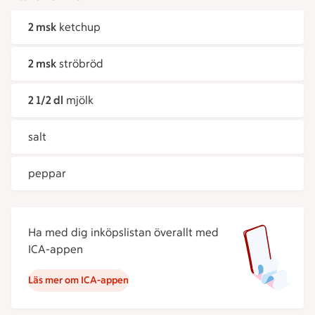
2 msk
ketchup
2 msk
ströbröd
2 1/2 dl
mjölk
salt
peppar
Ha med dig inköpslistan överallt med
ICA-appen
Läs mer om ICA-appen