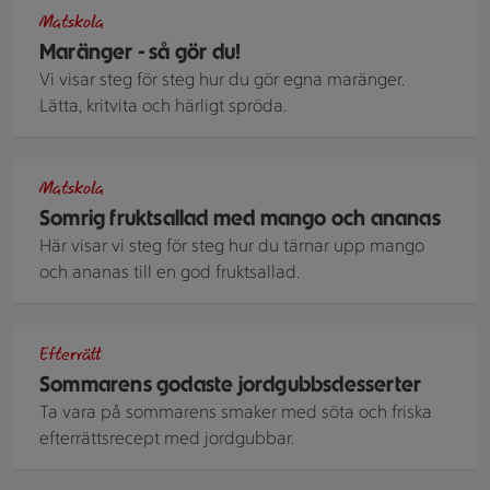
Spritsade maränger i olika former.
Matskola
Maränger - så gör du!
Vi visar steg för steg hur du gör egna maränger.
Lätta, kritvita och härligt spröda.
Ananas och mango.
Matskola
Somrig fruktsallad med mango och ananas
Här visar vi steg för steg hur du tärnar upp mango
och ananas till en god fruktsallad.
Två skålar med jordgubbar, grädde och smulor står på varsin 
Efterrätt
Sommarens godaste jordgubbsdesserter
Ta vara på sommarens smaker med söta och friska
efterrättsrecept med jordgubbar.