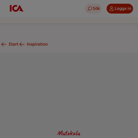
Sök
Logga in
Start
Inspiration
Maränggrotta med färska jordgubbar i.
Matskola