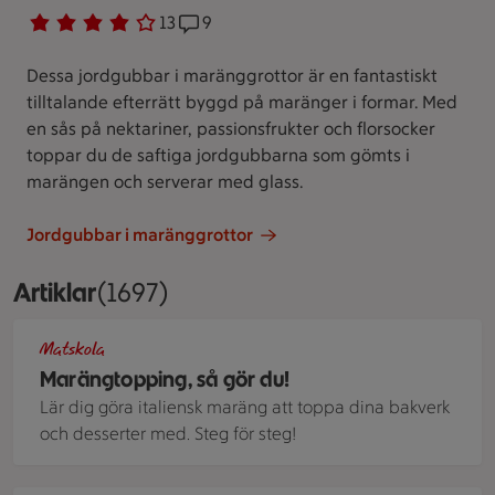
Betyg 4 av 5.
13 personer har röstat
13
Receptet har 9 kommentarer
9
Dessa jordgubbar i maränggrottor är en fantastiskt
tilltalande efterrätt byggd på maränger i formar. Med
en sås på nektariner, passionsfrukter och florsocker
toppar du de saftiga jordgubbarna som gömts i
marängen och serverar med glass.
Jordgubbar i maränggrottor
Artiklar
Visar 1697 stycken
(1697)
Mandeltårta med punschparfait, italiensk maräng och hallons
Matskola
Marängtopping, så gör du!
Lär dig göra italiensk maräng att toppa dina bakverk
och desserter med. Steg för steg!