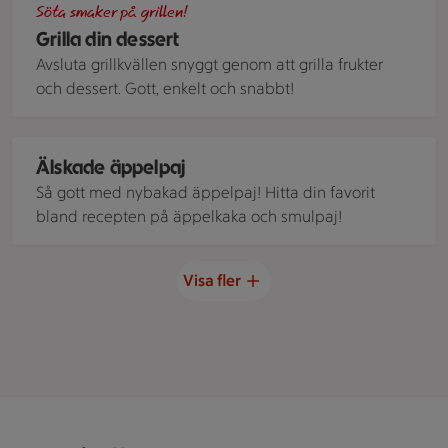
Söta smaker på grillen!
Grilla din dessert
Avsluta grillkvällen snyggt genom att grilla frukter
och dessert. Gott, enkelt och snabbt!
En äppelpaj med smultopping. Bredvid ligger färska röda ä
Älskade äppelpaj
Så gott med nybakad äppelpaj! Hitta din favorit
bland recepten på äppelkaka och smulpaj!
Visa fler
Sidfot