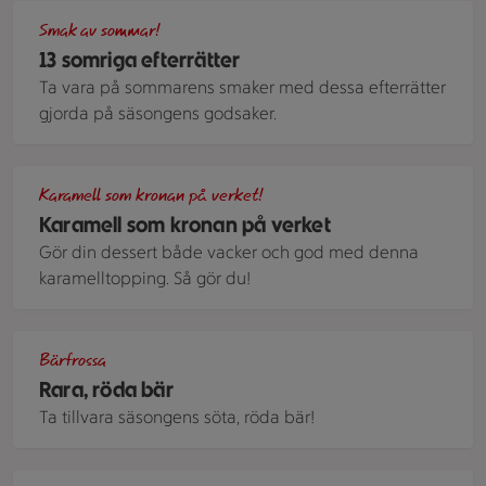
En jordgubbstarte med jordgubbar ligger på ett underlag.
Smak av sommar!
13 somriga efterrätter
Ta vara på sommarens smaker med dessa efterrätter
gjorda på säsongens godsaker.
Kokt karamell, med konsistens tjock som sirap, ringlandes ne
Karamell som kronan på verket!
Karamell som kronan på verket
Gör din dessert både vacker och god med denna
karamelltopping. Så gör du!
Mandelmusslor med vanlijkräm, jordgubbssylt och vispad g
Bärfrossa
Rara, röda bär
Ta tillvara säsongens söta, röda bär!
En form med grillad persika och en liten skål med krämig s