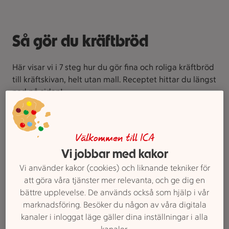
Så gör du kräftbröd
Här visar vi i 7 steg hur du gör fina och roliga kräftbröd
till kräftskivan, helt utan mall. Receptet hittar du längst
ned på sidan!
Välkommen till ICA
Vi jobbar med kakor
Vi använder kakor (cookies) och liknande tekniker för
att göra våra tjänster mer relevanta, och ge dig en
bättre upplevelse. De används också som hjälp i vår
marknadsföring. Besöker du någon av våra digitala
1. Dela degen
kanaler i inloggat läge gäller dina inställningar i alla