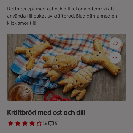
Detta recept med ost och dill rekomenderar vi att
använda till baket av kräftbröd. Bjud gärna med en
klick smör till!
Kräftbröd med ost och dill
Betyg 3.8 av 5.
16 personer har röstat
16
Receptet har 5 kommentarer
5