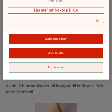
kanaler.
Dela degen i 2 delar. Skär därefter ena delen i 12 bitar.
Läs mer om kakor på ICA
Godkänn kakor
Avvisa alla
Anpassa val
2. Rulla till en boll
Av de 12 bitarna ska det bli kroppar till kräftorna. Rulla
först till en boll.