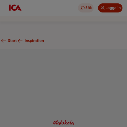
Sök
Logga in
Start
Inspiration
Nybakat bröd formade till kräftor som ligger i en rutig handd
Matskola