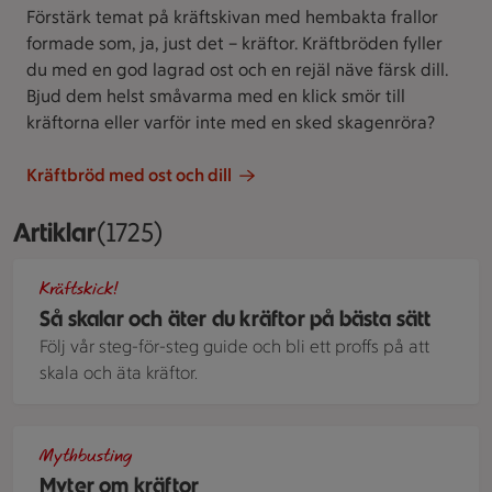
Förstärk temat på kräftskivan med hembakta frallor
formade som, ja, just det – kräftor. Kräftbröden fyller
du med en god lagrad ost och en rejäl näve färsk dill.
Bjud dem helst småvarma med en klick smör till
kräftorna eller varför inte med en sked skagenröra?
Kräftbröd med ost och dill
Artiklar
Visar 1725 stycken
(1725)
Kräftor upplagda på ett fat. Brevid står ett glas öl.
Kräftskick!
Så skalar och äter du kräftor på bästa sätt
Följ vår steg-för-steg guide och bli ett proffs på att
skala och äta kräftor.
Röda kräftor i en stor svart skål.
Mythbusting
Myter om kräftor