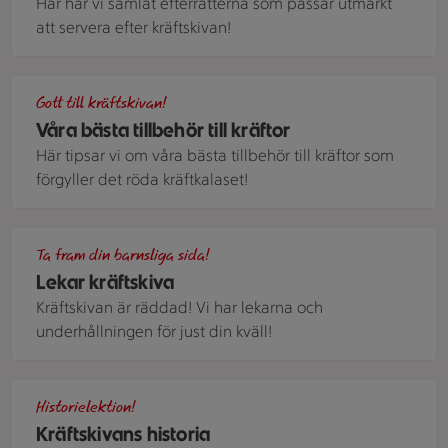
Här har vi samlat efterrätterna som passar utmärkt
att servera efter kräftskivan!
Gyllengräddad Västerbottensostpaj skuren i bitar
Gott till kräftskivan!
Våra bästa tillbehör till kräftor
Här tipsar vi om våra bästa tillbehör till kräftor som
förgyller det röda kräftkalaset!
Dekorationer för kräftskiva i ett träd. I förgrunden syns en
Ta fram din barnsliga sida!
Lekar kräftskiva
Kräftskivan är räddad! Vi har lekarna och
underhållningen för just din kväll!
Skål med kokta kräftor och dillkvistar,
Historielektion!
Kräftskivans historia