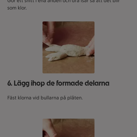
Gör ett snitt i ena änden och dra isär så att det blir
som klor.
6. Lägg ihop de formade delarna
Fäst klorna vid bullarna på plåten.