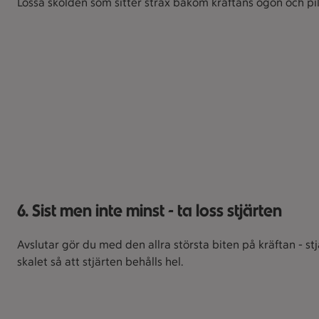
Lossa skölden som sitter strax bakom kräftans ögon och pil
6. Sist men inte minst - ta loss stjärten
Avslutar gör du med den allra största biten på kräftan - stj
skalet så att stjärten behålls hel.