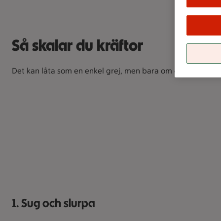
Så skalar du kräftor
Det kan låta som en enkel grej, men bara om du gör rätt! Hä
1. Sug och slurpa