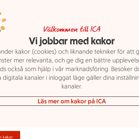
Så skalar och äter
du kräftor på
Välkommen till ICA
bästa sätt
Vi jobbar med kakor
nder kakor (cookies) och liknande tekniker för att 
Klorna, stjärten eller huvudet först?
nster mer relevanta, och ge dig en bättre upplevels
Ja, hur äter man egentligen kräftor
ds också som hjälp i vår marknadsföring. Besöker 
på bästa sätt? Följ vår steg-för-
 digitala kanaler i inloggat läge gäller dina inställnin
steg guide och bli ett proffs på att
kanaler.
skala och äta kräftor.
Läs mer om kakor på ICA
Tips: här finns alla recept för din
kräftskiva!
Text: Elin Nordström
n kakor