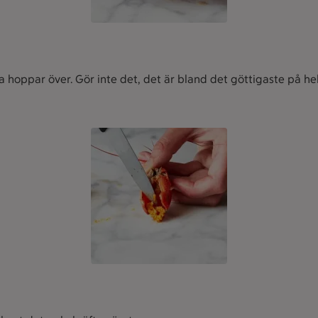
a hoppar över. Gör inte det, det är bland det göttigaste på he