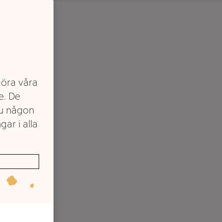
göra våra
e. De
du någon
gar i alla