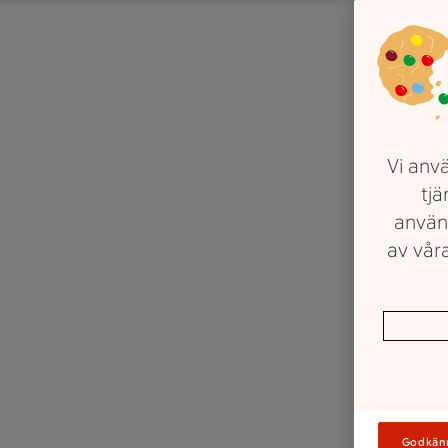
Vi anvä
tjä
använ
av våra
Godkän