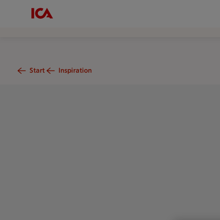
Start
Inspiration
Kräftor upplagda på ett fat. Brevid står ett glas öl.