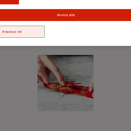
Avvisa alla
Anpassa val
r visar vi därför steg för steg hur du skalar kräftor på bästa s