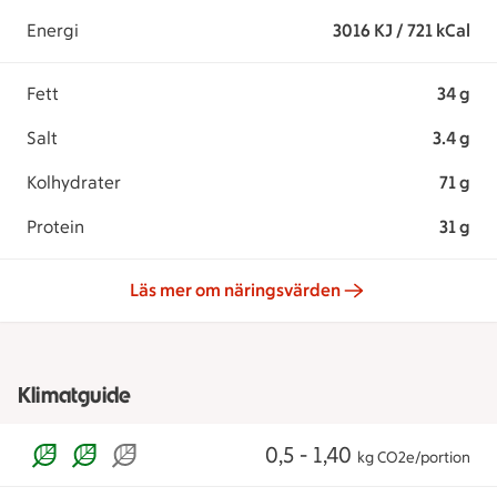
Energi
3016 KJ / 721 kCal
Fett
34 g
Salt
3.4 g
Kolhydrater
71 g
Protein
31 g
Läs mer om näringsvärden
Klimatguide
0,5 - 1,40
kg CO2e/portion