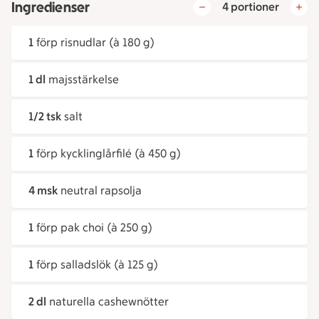
Ingredienser
4 portioner
1
förp risnudlar (à 180 g)
1 dl
majsstärkelse
1/2 tsk
salt
1
förp kycklinglårfilé (à 450 g)
4 msk
neutral rapsolja
1
förp pak choi (à 250 g)
1
förp salladslök (à 125 g)
2 dl
naturella cashewnötter