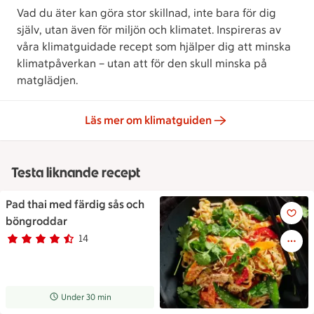
Vad du äter kan göra stor skillnad, inte bara för dig
själv, utan även för miljön och klimatet. Inspireras av
våra klimatguidade recept som hjälper dig att minska
klimatpåverkan – utan att för den skull minska på
matglädjen.
Läs mer om klimatguiden
Testa liknande recept
Pad thai med färdig sås och
Pad thai med färdig sås och 
böngroddar
14
Betyg 4.2 av 5.
14 personer har röstat
Receptet tar Under 30 min att tillaga
Under 30 min