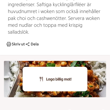
ingredienser. Saftiga kycklinglårfiléer är
huvudnumret i woken som också innehåller
pak choi och cashwenötter. Servera woken
med nudlar och toppa med krispig
salladslök.
Skriv ut
Dela