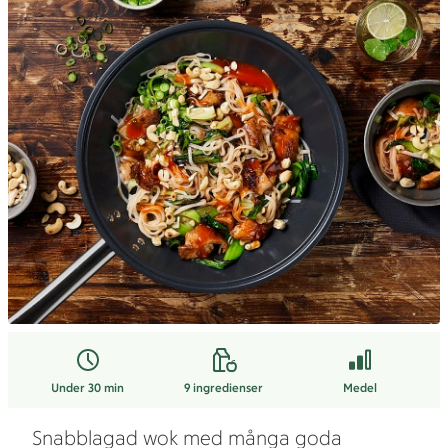
Under 30 min
9
ingredienser
Medel
Snabblagad wok med många goda