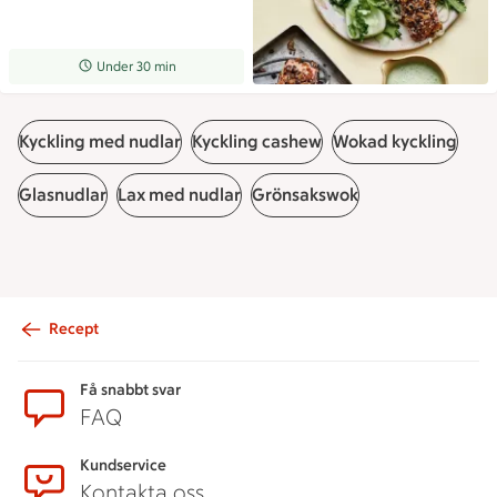
Receptet tar Under 30 min att tillaga
Under 30 min
Kyckling med nudlar
Kyckling cashew
Wokad kyckling
Glasnudlar
Lax med nudlar
Grönsakswok
Recept
Sidfot
Få snabbt svar
FAQ
Kundservice
Kontakta oss