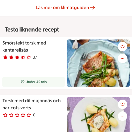
Läs mer om klimatguiden
Testa liknande recept
Smörstekt torsk med
Smörstekt torsk med kantarell
kantarellsås
37
Betyg 3.6 av 5.
37 personer har röstat
Receptet tar Under 45 min att tillaga
Under 45 min
Torsk med dillmajonnäs och
Torsk med dillmajonnäs och ha
haricots verts
0
0 personer har röstat