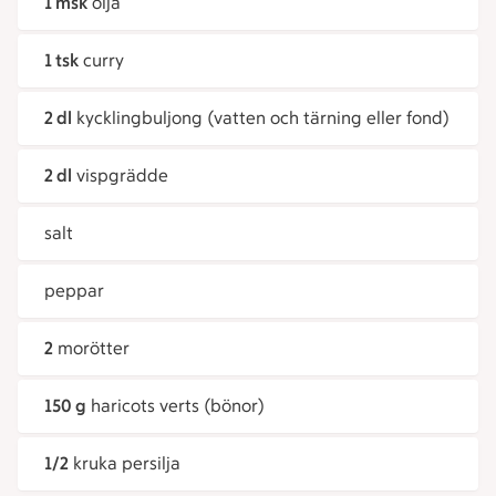
1 msk
olja
1 tsk
curry
2 dl
kycklingbuljong (vatten och tärning eller fond)
2 dl
vispgrädde
salt
peppar
2
morötter
150 g
haricots verts (bönor)
1/2
kruka persilja