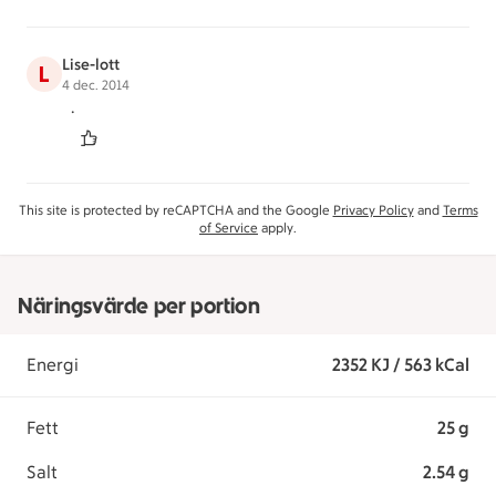
Lise-lott
L
4 dec. 2014
.
This site is protected by reCAPTCHA and the Google
Privacy Policy
and
Terms
of Service
apply.
Näringsvärde per portion
Energi
2352 KJ / 563 kCal
Fett
25 g
Salt
2.54 g