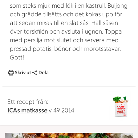
som steks mjuk med lök i en kastrull. Buljong
och grädde tillsätts och det kokas upp för
att sedan mixas till en slät sås. Häll såsen
över torskfilén och avsluta i ugnen. Toppa
med persilja mot slutet och servera med
pressad potatis, bönor och morotsstavar.
Gott!
Skriv ut
Dela
Ett recept från:
ICAs matkasse
v 49 2014