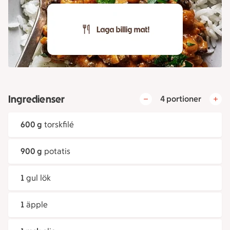
Ingredienser
4 portioner
600 g
torskfilé
900 g
potatis
1
gul lök
1
äpple