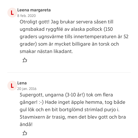
Leena margareta
L
8 feb. 2020
Otroligt gott! Jag brukar servera såsen till
ugnsbakad ryggfilé av alaska pollock (150
graders ugnsvärme tills innertemperaturen är 52
grader) som är mycket billigare än torsk och
smakar nästan likadant.
Lena
L
20 jan. 2016
Supergott, ungarna (3-10 år!) tok om flera
gånger! :-) Hade inget äpple hemma, tog både
gul lök och en bit bortglömd strimlad purjo i.
Stavmixern är trasig, men det blev gott och bra
ändå!