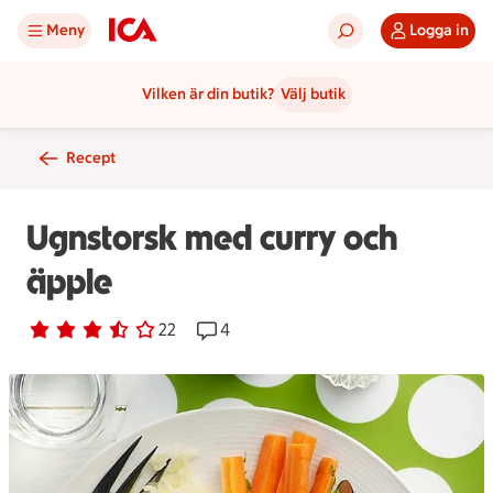
Meny
Logga in
Vilken är din butik?
Välj butik
Recept
Ugnstorsk med curry och
äpple
Betyg 3.6 av 5.
22 personer har röstat
22
Receptet har 4 kommentarer
4