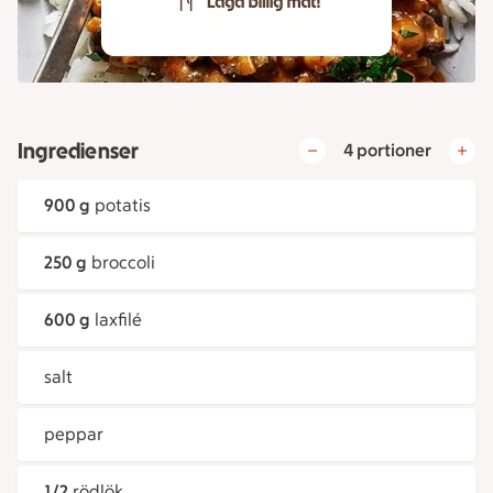
Ingredienser
4 portioner
900 g
potatis
250 g
broccoli
600 g
laxfilé
salt
peppar
1/2
rödlök