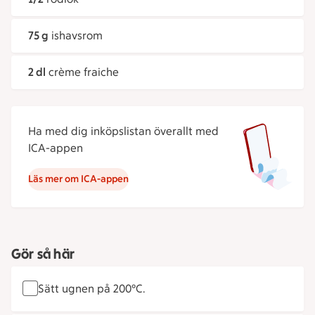
75 g
ishavsrom
2 dl
crème fraiche
Ha med dig inköpslistan överallt med
ICA-appen
Läs mer om ICA-appen
Gör så här
Sätt ugnen på 200°C.