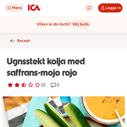
Meny
Logga in
Vilken är din butik?
Välj butik
Recept
Ugnsstekt kolja med
saffrans-mojo rojo
Betyg 2.6 av 5.
10 personer har röstat
10
Receptet har 0 kommentarer
0