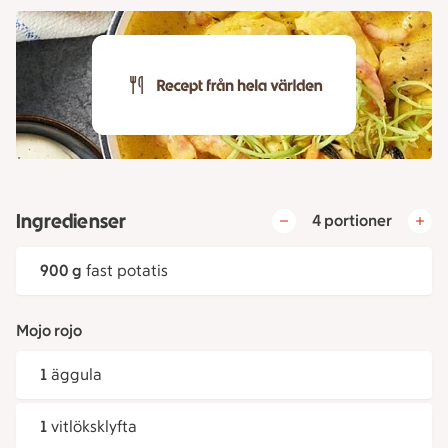
Ingredienser
4 portioner
900 g
fast potatis
Mojo rojo
1
äggula
1
vitlöksklyfta