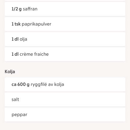
1/2 g
saffran
1 tsk
paprikapulver
1 dl
olja
1 dl
crème fraiche
Kolja
ca 600 g
ryggfilé av kolja
salt
peppar