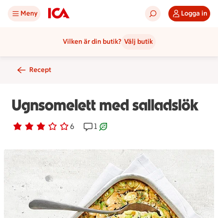
Meny
Logga in
Vilken är din butik?
Välj butik
Recept
Ugnsomelett med salladslök
Betyg 2.8 av 5.
6 personer har röstat
6
Receptet har 1 kommentarer
1
Receptet är ett klimartsmart val.