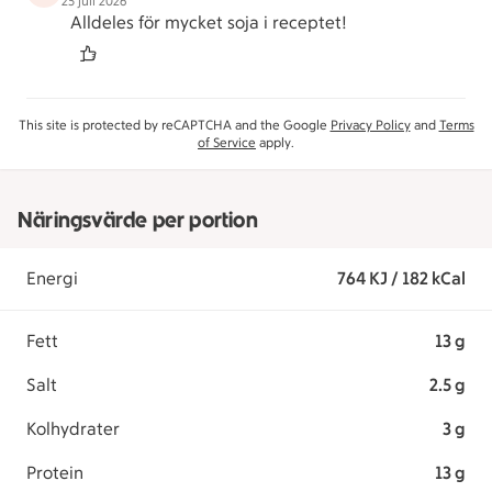
25 juli 2026
Alldeles för mycket soja i receptet!
This site is protected by reCAPTCHA and the Google
Privacy Policy
and
Terms
of Service
apply.
Näringsvärde per portion
Energi
764 KJ / 182 kCal
Fett
13 g
Salt
2.5 g
Kolhydrater
3 g
Protein
13 g