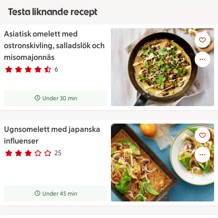
Testa liknande recept
Asiatisk omelett med
Asiatisk omelett med ostronsk
ostronskivling, salladslök och
misomajonnäs
6
Betyg 4.3 av 5.
6 personer har röstat
Receptet tar Under 30 min att tillaga
Under 30 min
Ugnsomelett med japanska
Ugnsomelett med japanska inf
influenser
25
Betyg 2.8 av 5.
25 personer har röstat
Receptet tar Under 45 min att tillaga
Under 45 min