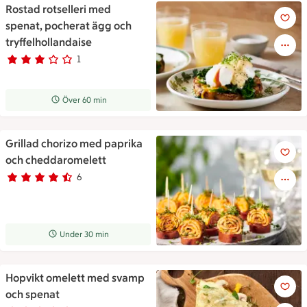
Rostad rotselleri med
Rostad rotselleri med spenat,
spenat, pocherat ägg och
tryffelhollandaise
1
Betyg 3 av 5.
1 personer har röstat
Receptet tar Över 60 min att tillaga
Över 60 min
Grillad chorizo med paprika
Grillad chorizo med paprika 
och cheddaromelett
6
Betyg 4.2 av 5.
6 personer har röstat
Receptet tar Under 30 min att tillaga
Under 30 min
Hopvikt omelett med svamp
Hopvikt omelett med svamp o
och spenat