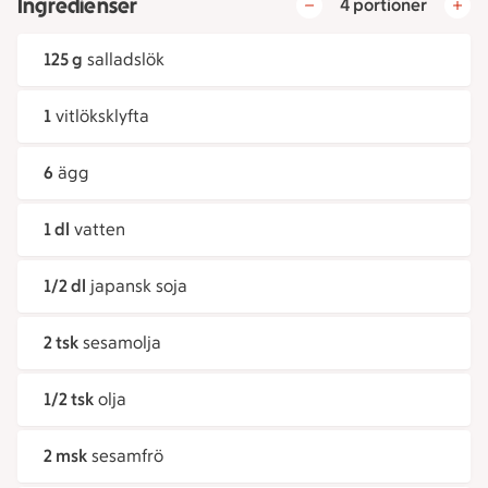
Ingredienser
4 portioner
125 g
salladslök
1
vitlöksklyfta
6
ägg
1 dl
vatten
1/2 dl
japansk soja
2 tsk
sesamolja
1/2 tsk
olja
2 msk
sesamfrö