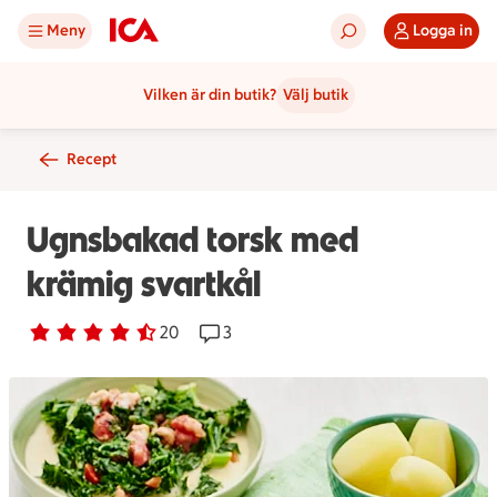
Meny
Logga in
Vilken är din butik?
Välj butik
Recept
Ugnsbakad torsk med
krämig svartkål
Betyg 4.3 av 5.
20 personer har röstat
20
Receptet har 3 kommentarer
3