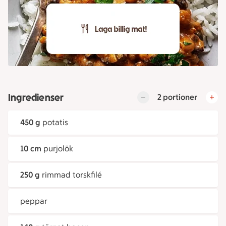
Ingredienser
2 portioner
450 g
potatis
10 cm
purjolök
250 g
rimmad torskfilé
peppar