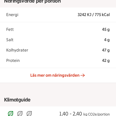
Näringsvärde per portion
Energi
3242 KJ / 775 kCal
Fett
45 g
Salt
4 g
Kolhydrater
47 g
Protein
42 g
Läs mer om näringsvärden
Klimatguide
1,40 - 2,40
kg CO2e/portion