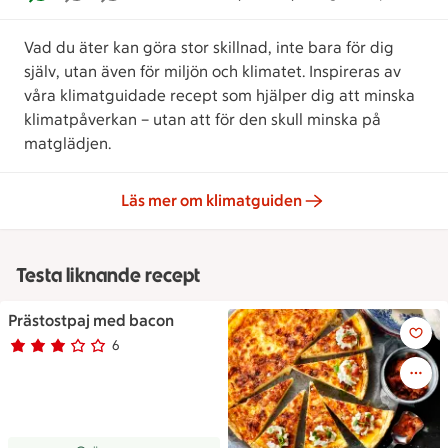
Vad du äter kan göra stor skillnad, inte bara för dig
själv, utan även för miljön och klimatet. Inspireras av
våra klimatguidade recept som hjälper dig att minska
klimatpåverkan – utan att för den skull minska på
matglädjen.
Läs mer om klimatguiden
Testa liknande recept
Prästostpaj med bacon
Prästostpaj med bacon
6
Betyg 3 av 5.
6 personer har röstat