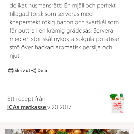
delikat husmansrätt: En mjäll och perfekt
tillagad torsk som serveras med
knaperstekt rökig bacon och svartkål som
får puttra i en krämig gräddsås. Servera
med en stor skål nykokta solgula potatisar,
strö över hackad aromatisk persilja och
njut.
Skriv ut
Dela
Ett recept från:
ICAs matkasse
v 20 2017