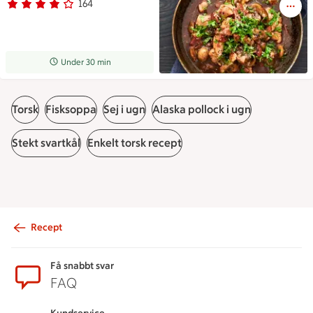
164
Betyg 3.8 av 5.
164 personer har röstat
Receptet tar Under 30 min att tillaga
Under 30 min
Torsk
Fisksoppa
Sej i ugn
Alaska pollock i ugn
Stekt svartkål
Enkelt torsk recept
Recept
Sidfot
Få snabbt svar
FAQ