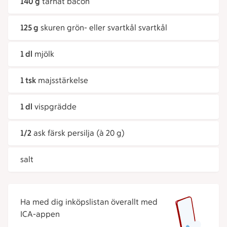
140 g
tärnat bacon
125 g
skuren grön- eller svartkål svartkål
1 dl
mjölk
1 tsk
majsstärkelse
1 dl
vispgrädde
1/2
ask färsk persilja (à 20 g)
salt
Ha med dig inköpslistan överallt med
ICA-appen