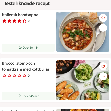
Testa liknande recept
Italiensk bondsoppa
Italiensk bondsoppa
70
Betyg 4.3 av 5.
70 personer har röstat
Receptet tar Över 60 min att tillaga
Över 60 min
Broccolistomp och
Broccolistomp och tomatkräm 
tomatkräm med köttbullar
0
0 personer har röstat
Receptet tar Under 45 min att tillaga
Under 45 min