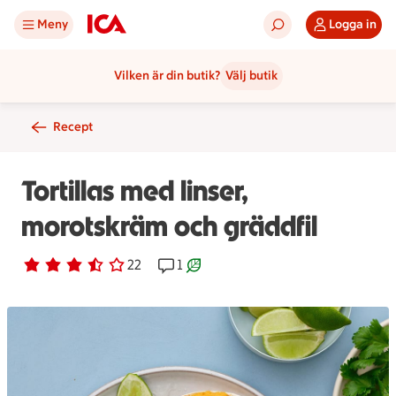
Meny
Logga in
Vilken är din butik?
Välj butik
Recept
Tortillas med linser,
morotskräm och gräddfil
Betyg 3.4 av 5.
22 personer har röstat
22
Receptet har 1 kommentarer
1
Receptet är ett klimartsmart val.