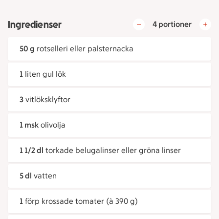
Ingredienser
4 portioner
50 g
rotselleri eller palsternacka
1
liten gul lök
3
vitlöksklyftor
1 msk
olivolja
1 1/2 dl
torkade belugalinser eller gröna linser
5 dl
vatten
1
förp krossade tomater (à 390 g)