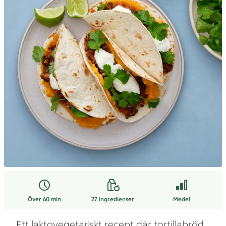
Över 60 min
27
ingredienser
Medel
Ett laktovegetariskt recept där tortillabröd