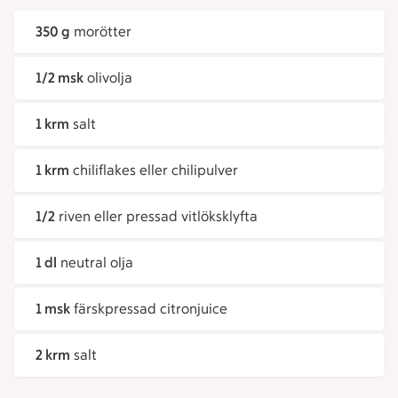
350 g
morötter
1/2 msk
olivolja
1 krm
salt
1 krm
chiliflakes eller chilipulver
1/2
riven eller pressad vitlöksklyfta
1 dl
neutral olja
1 msk
färskpressad citronjuice
2 krm
salt