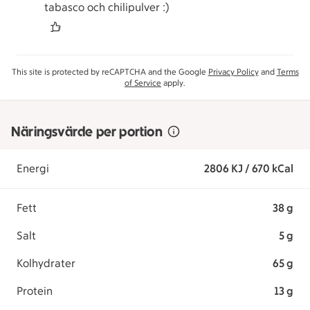
tabasco och chilipulver :)
This site is protected by reCAPTCHA and the Google
Privacy Policy
and
Terms
of Service
apply.
Näringsvärde per portion
Energi
2806 KJ / 670 kCal
Fett
38 g
Salt
5 g
Kolhydrater
65 g
Protein
13 g