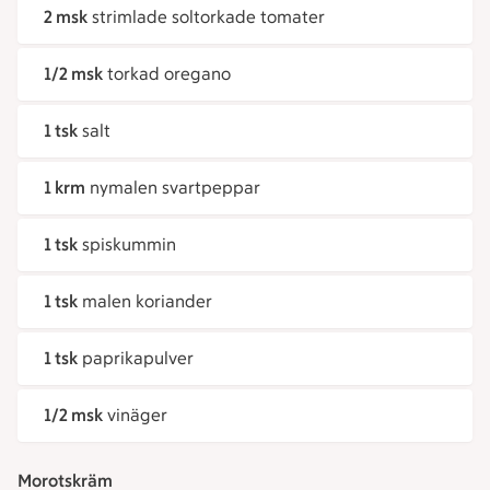
2 msk
strimlade soltorkade tomater
1/2 msk
torkad oregano
1 tsk
salt
1 krm
nymalen svartpeppar
1 tsk
spiskummin
1 tsk
malen koriander
1 tsk
paprikapulver
1/2 msk
vinäger
Morotskräm