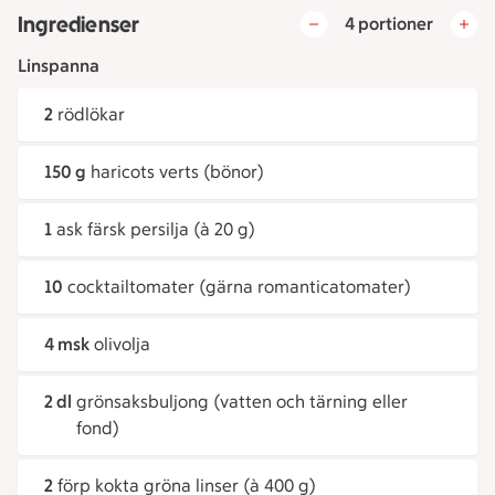
Ingredienser
4 portioner
Linspanna
2
rödlökar
150 g
haricots verts (bönor)
1
ask färsk persilja (à 20 g)
10
cocktailtomater (gärna romanticatomater)
4 msk
olivolja
2 dl
grönsaksbuljong (vatten och tärning eller
fond)
2
förp kokta gröna linser (à 400 g)