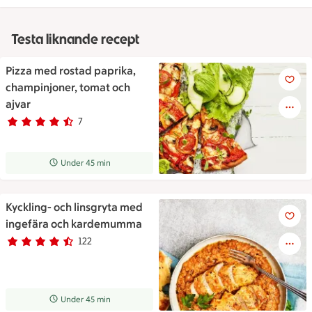
Testa liknande recept
Pizza med rostad paprika,
Pizza med rostad paprika, cha
champinjoner, tomat och
ajvar
7
Betyg 4.4 av 5.
7 personer har röstat
Receptet tar Under 45 min att tillaga
Under 45 min
Kyckling- och linsgryta med
Kyckling- och linsgryta med
ingefära och kardemumma
122
Betyg 4.2 av 5.
122 personer har röstat
Receptet tar Under 45 min att tillaga
Under 45 min