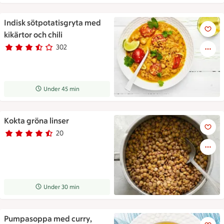
Indisk sötpotatisgryta med
Indisk sötpotatisgryta med kikä
kikärtor och chili
302
Betyg 3.7 av 5.
302 personer har röstat
Receptet tar Under 45 min att tillaga
Under 45 min
Kokta gröna linser
Kokta gröna linser
20
Betyg 4.3 av 5.
20 personer har röstat
Receptet tar Under 30 min att tillaga
Under 30 min
Pumpasoppa med curry,
Pumpasoppa med curry, kokos