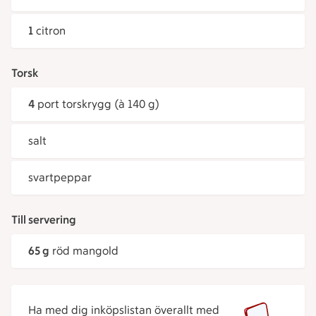
1
citron
Torsk
4
port torskrygg (à 140 g)
salt
svartpeppar
Till servering
65 g
röd mangold
Ha med dig inköpslistan överallt med