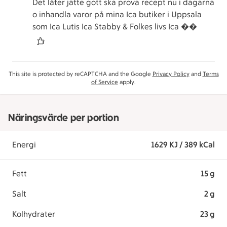
Det låter jätte gott ska prova recept nu i dagarna
o inhandla varor på mina Ica butiker i Uppsala
som Ica Lutis Ica Stabby & Folkes livs Ica ��
This site is protected by reCAPTCHA and the Google
Privacy Policy
and
Terms
of Service
apply.
Näringsvärde per portion
Energi
1629 KJ / 389 kCal
Fett
15 g
Salt
2 g
Kolhydrater
23 g