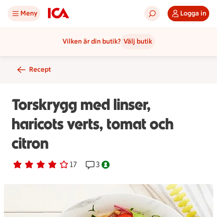
Meny
Logga in
Vilken är din butik?
Välj butik
Recept
Torskrygg med linser,
haricots verts, tomat och
citron
Betyg 3.9 av 5.
17 personer har röstat
17
Receptet har 3 kommentarer
3
Nyckelhålsmärkt.