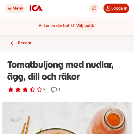
Meny
Logga in
Vilken är din butik?
Välj butik
Recept
Tomatbuljong med nudlar,
ägg, dill och räkor
Betyg 3.4 av 5.
5 personer har röstat
5
Receptet har 0 kommentarer
0