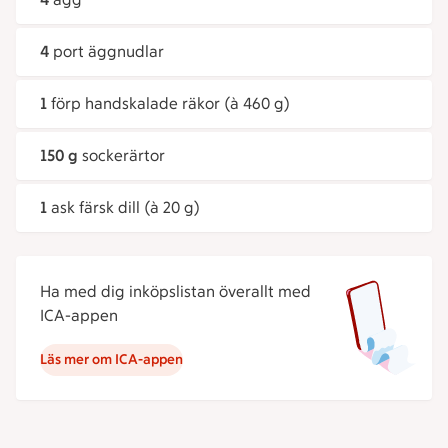
4
port äggnudlar
1
förp handskalade räkor (à 460 g)
150 g
sockerärtor
1
ask färsk dill (à 20 g)
Ha med dig inköpslistan överallt med
ICA-appen
Läs mer om ICA-appen