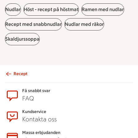
Nudlar
Höst - recept på höstmat
Ramen med nudlar
Recept med snabbnudlar
Nudlar med räkor
Skaldjurssoppa
Recept
Sidfot
Få snabbt svar
FAQ
Kundservice
Kontakta oss
Massa erbjudanden