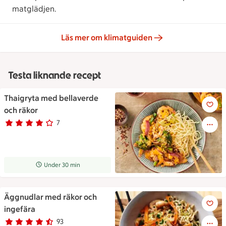
matglädjen.
Läs mer om klimatguiden
Testa liknande recept
Thaigryta med bellaverde
Thaigryta med bellaverde och
och räkor
7
Betyg 4 av 5.
7 personer har röstat
Receptet tar Under 30 min att tillaga
Under 30 min
Äggnudlar med räkor och
Äggnudlar med räkor och ing
ingefära
93
Betyg 4.3 av 5.
93 personer har röstat