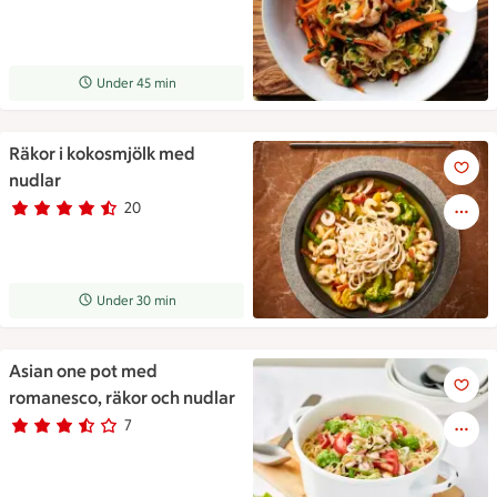
Receptet tar Under 45 min att tillaga
Under 45 min
Räkor i kokosmjölk med
Räkor i kokosmjölk med nudla
nudlar
20
Betyg 4.3 av 5.
20 personer har röstat
Receptet tar Under 30 min att tillaga
Under 30 min
Asian one pot med
Asian one pot med romanesco,
romanesco, räkor och nudlar
7
Betyg 3.6 av 5.
7 personer har röstat