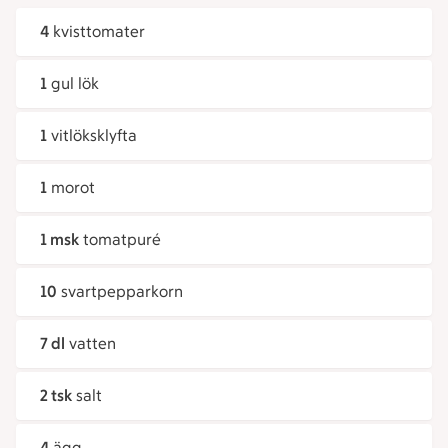
4
kvisttomater
1
gul lök
1
vitlöksklyfta
1
morot
1 msk
tomatpuré
10
svartpepparkorn
7 dl
vatten
2 tsk
salt
4
ägg