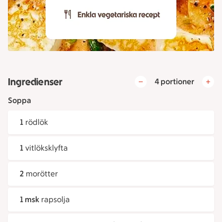
Ingredienser
4 portioner
Soppa
1
rödlök
1
vitlöksklyfta
2
morötter
1 msk
rapsolja