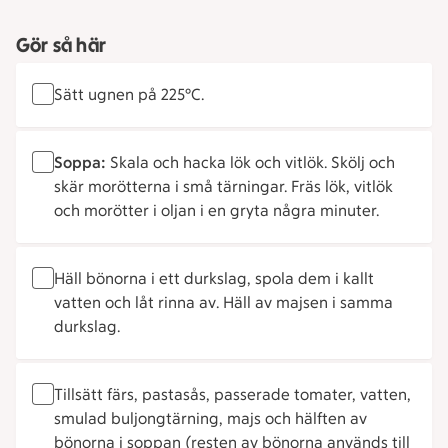
Gör så här
Sätt ugnen på 225°C.
Soppa:
Skala och hacka lök och vitlök. Skölj och
skär morötterna i små tärningar. Fräs lök, vitlök
och morötter i oljan i en gryta några minuter.
Häll bönorna i ett durkslag, spola dem i kallt
vatten och låt rinna av. Häll av majsen i samma
durkslag.
Tillsätt färs, pastasås, passerade tomater, vatten,
smulad buljongtärning, majs och hälften av
bönorna i soppan (resten av bönorna används till