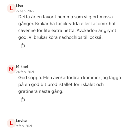
Lisa
L
22 feb. 2022
Detta är en favorit hemma som vi gjort massa
gånger. Brukar ha tacokrydda eller tacomix hot
cayenne för lite extra hetta. Avokadon är grymt
god. Vi brukar köra nachochips till också!
Mikael
M
24 feb. 2021
God soppa. Men avokadoröran kommer jag lägga
på en god bit bröd istället för i skalet och
gratinera nästa gång.
Lovisa
L
9 feb. 2021