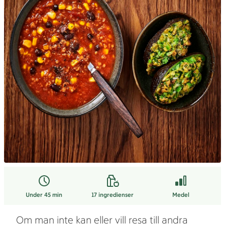
Under 45 min
17
ingredienser
Medel
Om man inte kan eller vill resa till andra