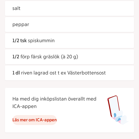
salt
peppar
1/2 tsk
spiskummin
1/2
förp färsk gräslök (à 20 g)
1 dl
riven lagrad ost t ex Västerbottensost
Ha med dig inköpslistan överallt med
ICA-appen
Läs mer om ICA-appen