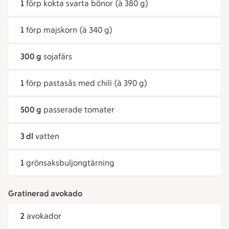
1
förp kokta svarta bönor (à 380 g)
1
förp majskorn (à 340 g)
300 g
sojafärs
1
förp pastasås med chili (à 390 g)
500 g
passerade tomater
3 dl
vatten
1
grönsaksbuljongtärning
Gratinerad avokado
2
avokador