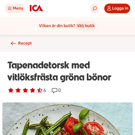
Meny
Logga in
Vilken är din butik?
Välj butik
Recept
Tapenadetorsk med
vitlöksfrästa gröna bönor
Betyg 4.3 av 5.
6 personer har röstat
6
Receptet har 0 kommentarer
0