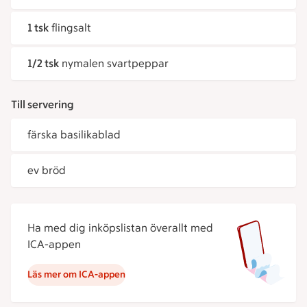
1 tsk
flingsalt
1/2 tsk
nymalen svartpeppar
Till servering
färska basilikablad
ev bröd
Ha med dig inköpslistan överallt med
ICA-appen
Läs mer om ICA-appen