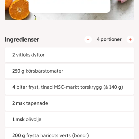
Ingredienser
4 portioner
2
vitlöksklyftor
250 g
körsbärstomater
4
bitar fryst, tinad MSC-märkt torskrygg (à 140 g)
2 msk
tapenade
1 msk
olivolja
200 g
frysta haricots verts (bönor)