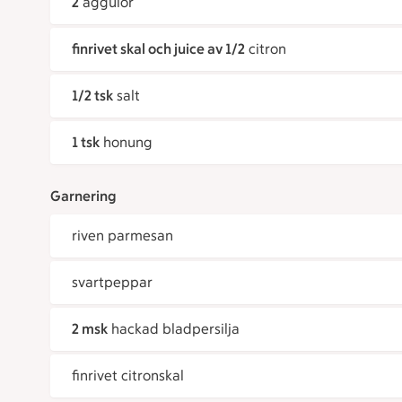
2
äggulor
finrivet skal och juice av 1/2
citron
1/2 tsk
salt
1 tsk
honung
Garnering
riven parmesan
svartpeppar
2 msk
hackad bladpersilja
finrivet citronskal