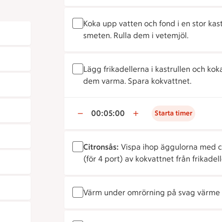
Koka upp vatten och fond i en stor kas
smeten. Rulla dem i vetemjöl.
Lägg frikadellerna i kastrullen och ko
dem varma. Spara kokvattnet.
00:05:00
Starta timer
Citronsås:
Vispa ihop äggulorna med citro
(för 4 port) av kokvattnet från frikade
Värm under omrörning på svag värme ti