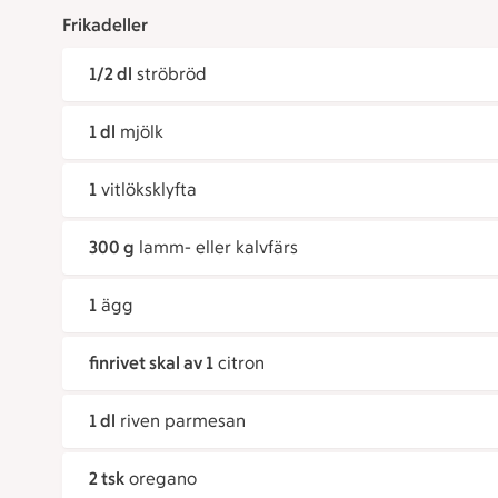
Frikadeller
1/2 dl
ströbröd
1 dl
mjölk
1
vitlöksklyfta
300 g
lamm- eller kalvfärs
1
ägg
finrivet skal av 1
citron
1 dl
riven parmesan
2 tsk
oregano