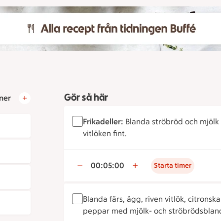
Gör så här
ner
Frikadeller:
Blanda ströbröd och mjölk i
vitlöken fint.
00:05:00
Starta timer
Blanda färs, ägg, riven vitlök, citronsk
peppar med mjölk- och ströbrödsblan