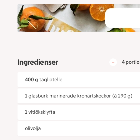
Ingredienser
4 portio
400 g
tagliatelle
1
glasburk marinerade kronärtskockor (à 290 g)
1
vitlöksklyfta
olivolja