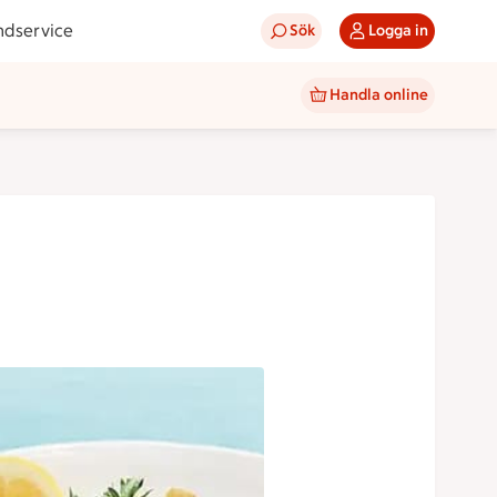
ndservice
Sök
Logga in
Handla online