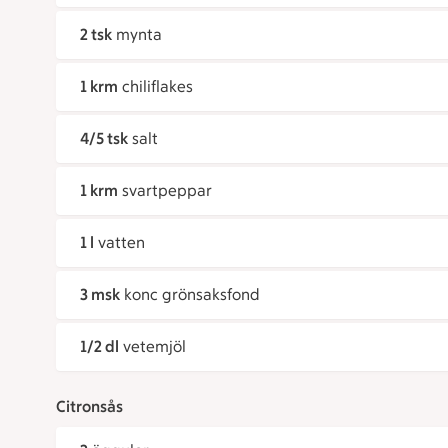
2 tsk
mynta
1 krm
chiliflakes
4/5 tsk
salt
1 krm
svartpeppar
1 l
vatten
3 msk
konc grönsaksfond
1/2 dl
vetemjöl
Citronsås