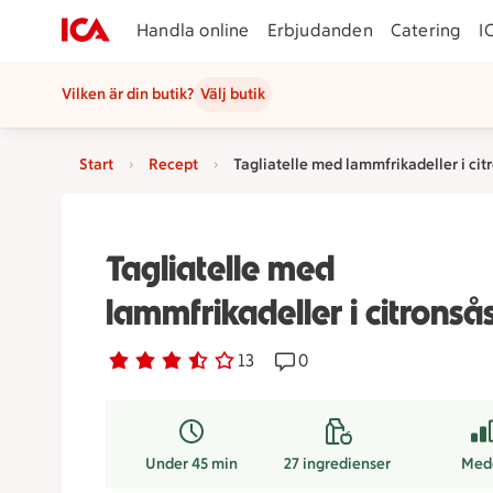
Handla online
Erbjudanden
Catering
I
Vilken är din butik?
Välj butik
Start
Recept
Tagliatelle med lammfrikadeller i cit
Tagliatelle med
lammfrikadeller i citronså
Betyg 3.2 av 5.
13 personer har röstat
13
Receptet har 0 kommentar
0
Under 45 min
27
ingredienser
Med