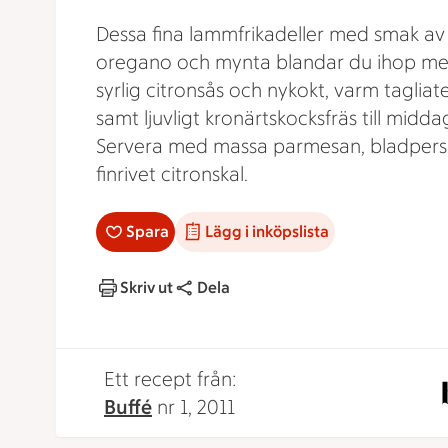
Dessa fina lammfrikadeller med smak av v
oregano och mynta blandar du ihop m
syrlig citronsås och nykokt, varm tagliate
samt ljuvligt kronärtskocksfräs till midda
Servera med massa parmesan, bladpersi
finrivet citronskal.
Spara
Lägg i inköpslista
Skriv ut
Dela
Ett recept från:
Buffé
nr 1, 2011