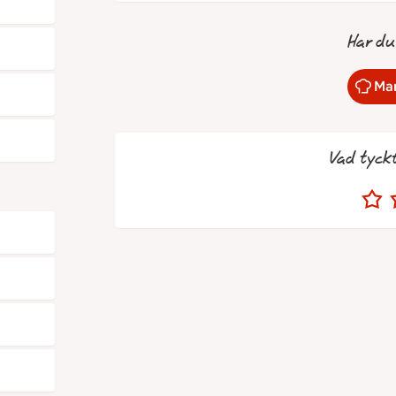
Har du
Mar
Vad tyck