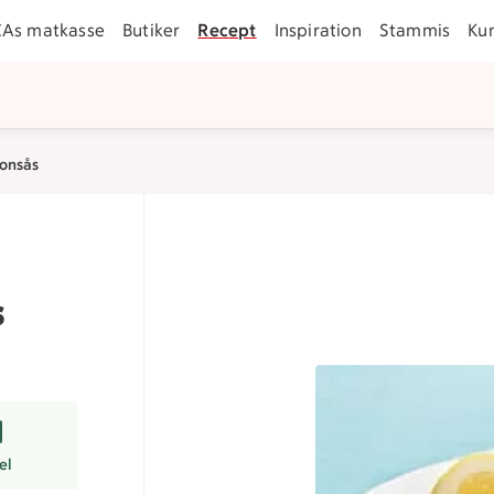
CAs matkasse
Butiker
Recept
Inspiration
Stammis
Ku
ronsås
s
er
el