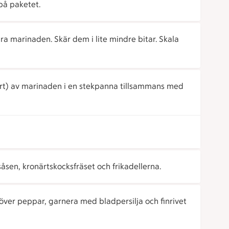
på paketet.
a marinaden. Skär dem i lite mindre bitar. Skala
port) av marinaden i en stekpanna tillsammans med
åsen, kronärtskocksfräset och frikadellerna.
ver peppar, garnera med bladpersilja och finrivet