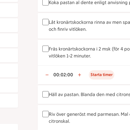
Koka pastan al dente enligt anvisning 
Låt kronärtskockorna rinna av men spar
och finriv vitlöken.
Fräs kronärtskockorna i 2 msk (för 4 
vitlöken 1–2 minuter.
00:02:00
Starta timer
Häll av pastan. Blanda den med citrons
Riv över generöst med parmesan. Mal ö
citronskal.