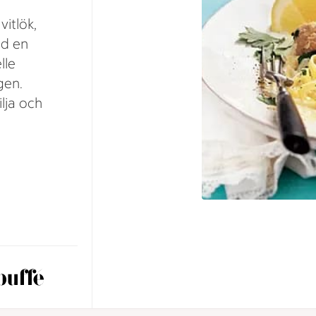
itlök,
ed en
lle
gen.
lja och