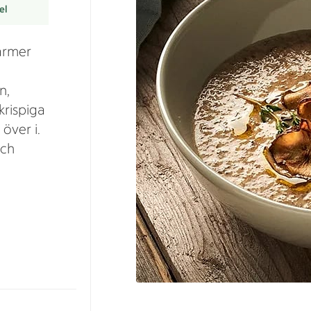
el
ärmer
n,
krispiga
över i.
och