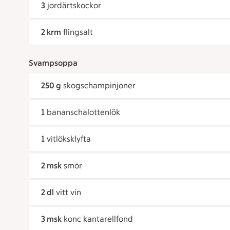
3
jordärtskockor
2 krm
flingsalt
Svampsoppa
250 g
skogschampinjoner
1
bananschalottenlök
1
vitlöksklyfta
2 msk
smör
2 dl
vitt vin
3 msk
konc kantarellfond