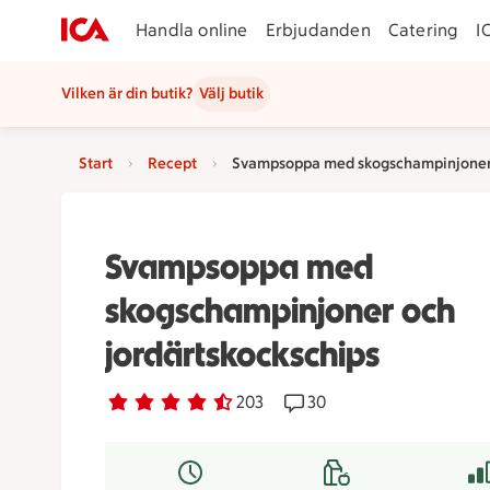
Handla online
Erbjudanden
Catering
I
Vilken är din butik?
Välj butik
Start
Recept
Svampsoppa med skogschampinjoner 
Svampsoppa med
skogschampinjoner och
jordärtskockschips
Betyg 4.6 av 5.
203 personer har röstat
203
Receptet har 30 komment
30