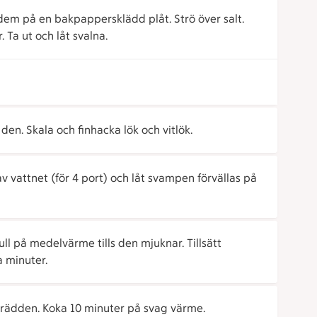
dem på en bakpappers­klädd plåt. Strö över salt.
. Ta ut och låt svalna.
den. Skala och finhacka lök och vitlök.
l av vattnet (för 4 port) och låt svampen förvällas på
rull på medelvärme tills den mjuknar. Tillsätt
a minuter.
 grädden. Koka 10 minuter på svag värme.