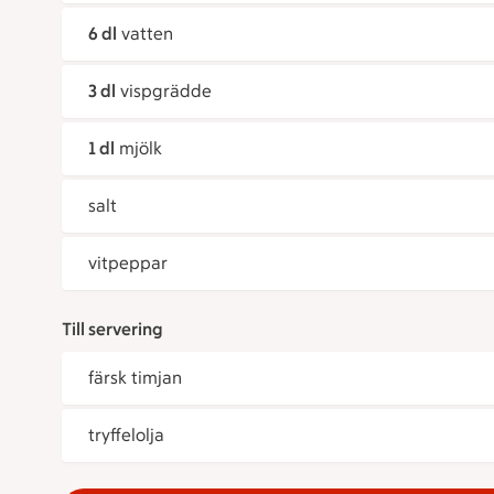
6 dl
vatten
3 dl
vispgrädde
1 dl
mjölk
salt
vitpeppar
Till servering
färsk timjan
tryffelolja