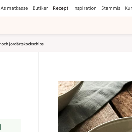
CAs matkasse
Butiker
Recept
Inspiration
Stammis
Ku
och jordärtskockschips
arer