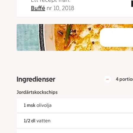
Buffé
nr 10, 2018
Ingredienser
4 portio
Jordärtskockschips
1 msk
olivolja
1/2 dl
vatten