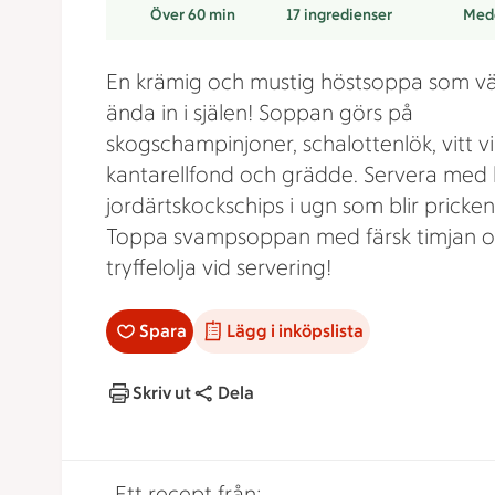
Över 60 min
17
ingredienser
Med
En krämig och mustig höstsoppa som v
ända in i själen! Soppan görs på
skogschampinjoner, schalottenlök, vitt vi
kantarellfond och grädde. Servera med 
jordärtskockschips i ugn som blir pricken 
Toppa svampsoppan med färsk timjan 
tryffelolja vid servering!
Spara
Lägg i inköpslista
Skriv ut
Dela
Ett recept från: