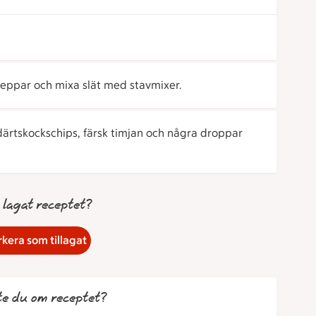
peppar och mixa slät med stavmixer.
ärtskockschips, färsk timjan och några droppar
 lagat receptet?
kera som tillagat
te du om receptet?