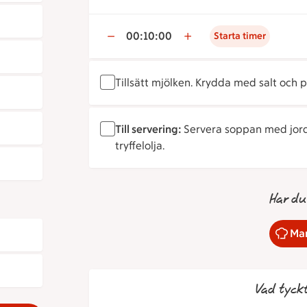
00:10:00
Starta timer
Tillsätt mjölken. Krydda med salt och 
Till servering:
Servera soppan med jord
tryffelolja.
Har du
Mar
Vad tyck