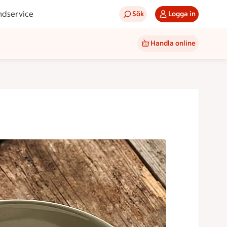
ndservice
Sök
Logga in
Handla online