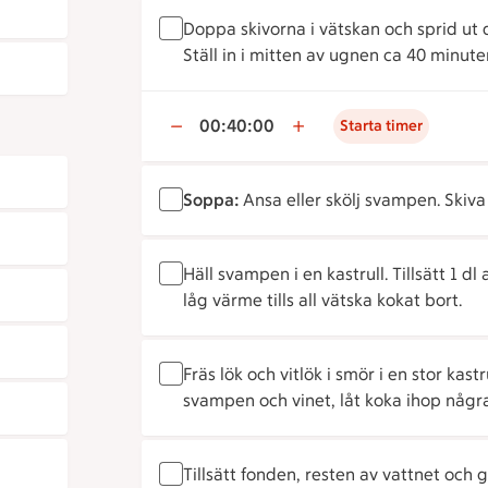
Doppa skivorna i vätskan och sprid ut 
Ställ in i mitten av ugnen ca 40 minuter
00:40:00
Starta timer
Soppa:
Ansa eller skölj svampen. Skiva 
Häll svampen i en kastrull. Tillsätt 1 d
låg värme tills all vätska kokat bort.
Fräs lök och vitlök i smör i en stor kast
svampen och vinet, låt koka ihop någr
Tillsätt fonden, resten av vattnet och