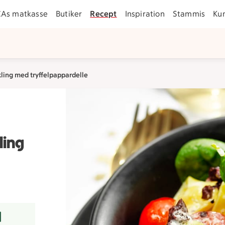
CAs matkasse
Butiker
Recept
Inspiration
Stammis
Ku
ing med tryffelpappardelle
ling
r