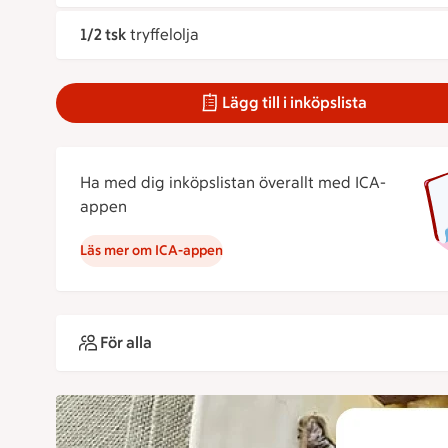
1/2 tsk
tryffelolja
Lägg till i inköpslista
Ha med dig inköpslistan överallt med ICA-
appen
Läs mer om ICA-appen
För alla