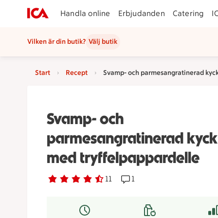
Handla online
Erbjudanden
Catering
I
Vilken är din butik?
Välj butik
Start
Recept
Svamp- och parmesangratinerad kyckl
Svamp- och
parmesangratinerad kyck
med tryffelpappardelle
Betyg 4.1 av 5.
11 personer har röstat
11
Receptet har 1 kommentare
1