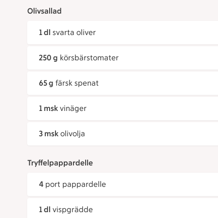
Olivsallad
1 dl
svarta oliver
250 g
körsbärstomater
65 g
färsk spenat
1 msk
vinäger
3 msk
olivolja
Tryffelpappardelle
4
port pappardelle
1 dl
vispgrädde