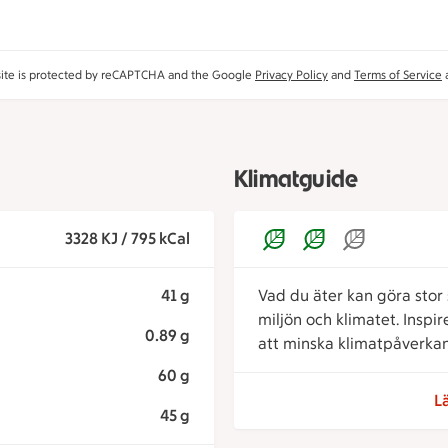
site is protected by reCAPTCHA and the Google
Privacy Policy
and
Terms of Service
a
Klimatguide
3328 KJ / 795 kCal
41 g
Vad du äter kan göra stor s
miljön och klimatet. Inspi
0.89 g
att minska klimatpåverkan
60 g
L
45 g