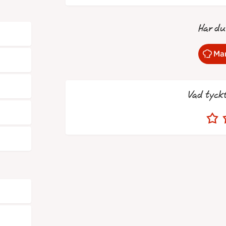
Har du
Mar
Vad tyck