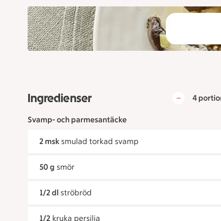
Ingredienser
4 portio
Svamp- och parmesantäcke
2 msk
smulad torkad svamp
50 g
smör
1/2 dl
ströbröd
1/2
kruka persilja