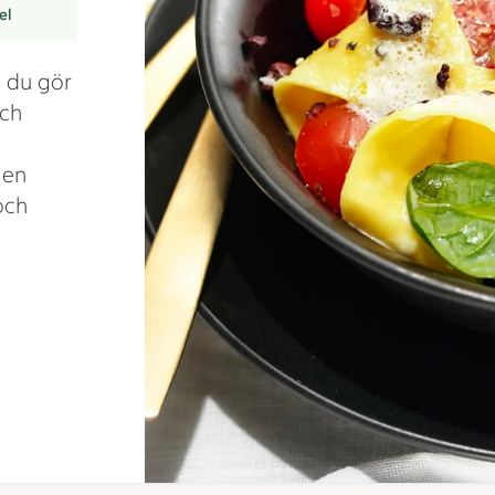
el
m du gör
och
 en
och