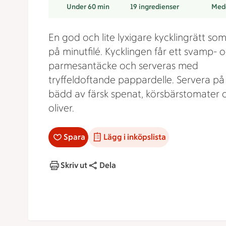
Under 60 min
19
ingredienser
Med
En god och lite lyxigare kycklingrätt so
på minutfilé. Kycklingen får ett svamp- 
parmesantäcke och serveras med
tryffeldoftande pappardelle. Servera på
bädd av färsk spenat, körsbärstomater 
oliver.
Spara
Lägg i inköpslista
Skriv ut
Dela