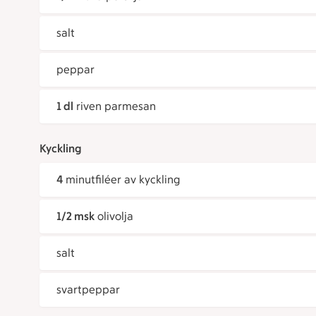
salt
peppar
1 dl
riven parmesan
Kyckling
4
minutfiléer av kyckling
1/2 msk
olivolja
salt
svartpeppar