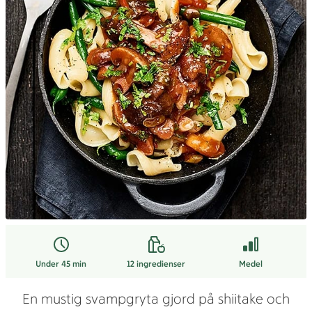
Under 45 min
12
ingredienser
Medel
En mustig svampgryta gjord på shiitake och