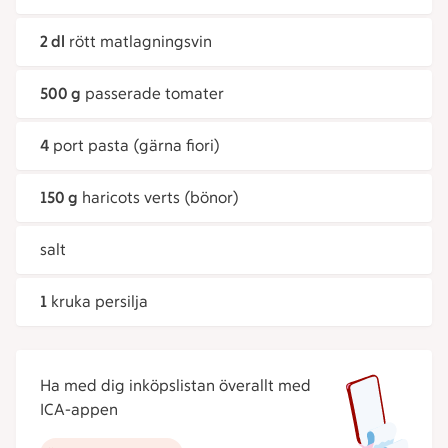
2 dl
rött matlagningsvin
500 g
passerade tomater
4
port pasta (gärna fiori)
150 g
haricots verts (bönor)
salt
1
kruka persilja
Ha med dig inköpslistan överallt med
ICA-appen