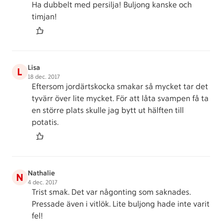
Ha dubbelt med persilja! Buljong kanske och
timjan!
Lisa
L
18 dec. 2017
Eftersom jordärtskocka smakar så mycket tar det
tyvärr över lite mycket. För att låta svampen få ta
en större plats skulle jag bytt ut hälften till
potatis.
Nathalie
N
4 dec. 2017
Trist smak. Det var någonting som saknades.
Pressade även i vitlök. Lite buljong hade inte varit
fel!