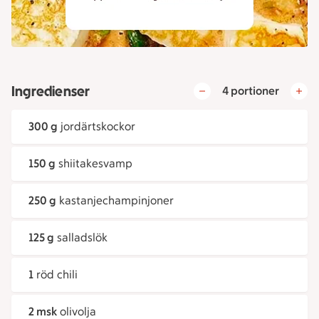
Ingredienser
4 portioner
300 g
jordärtskockor
150 g
shiitakesvamp
250 g
kastanjechampinjoner
125 g
salladslök
1
röd chili
2 msk
olivolja