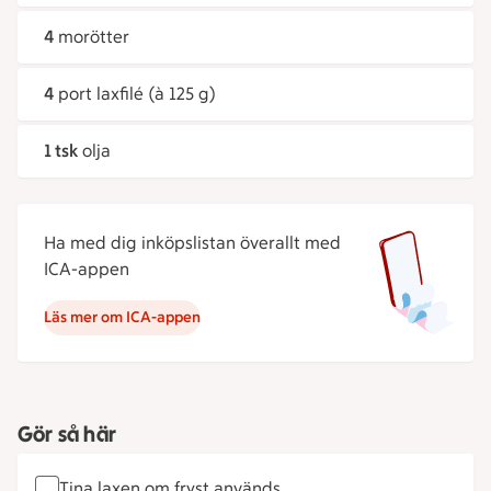
4
morötter
4
port laxfilé (à 125 g)
1 tsk
olja
Ha med dig inköpslistan överallt med
ICA-appen
Läs mer om ICA-appen
Gör så här
Tina laxen om fryst används.