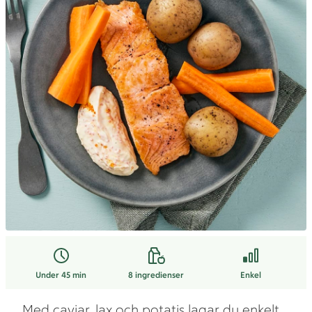
Under 45 min
8
ingredienser
Enkel
Med caviar, lax och potatis lagar du enkelt