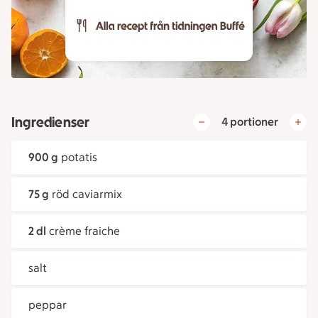
Ingredienser
4 portioner
900 g
potatis
75 g
röd caviarmix
2 dl
crème fraiche
salt
peppar