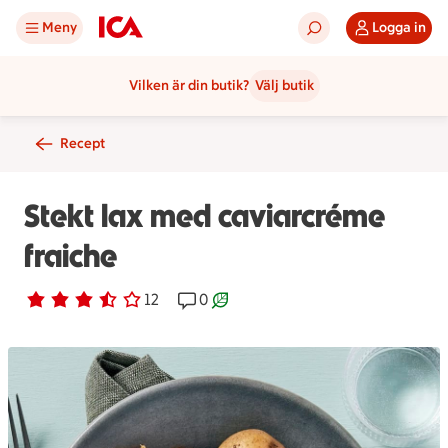
Meny
Logga in
Vilken är din butik?
Välj butik
Recept
Stekt lax med caviarcréme
fraiche
Betyg 3.4 av 5.
12 personer har röstat
12
Receptet har 0 kommentarer
0
Receptet är ett klimartsmart val.