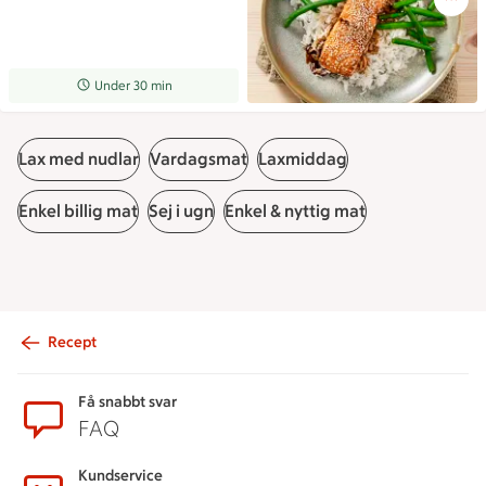
Receptet tar Under 30 min att tillaga
Under 30 min
Lax med nudlar
Vardagsmat
Laxmiddag
Enkel billig mat
Sej i ugn
Enkel & nyttig mat
Recept
Sidfot
Få snabbt svar
FAQ
Kundservice