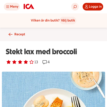
Meny
Logga in
Vilken är din butik?
Välj butik
Recept
Stekt lax med broccoli
Betyg 4 av 5.
13 personer har röstat
13
Receptet har 4 kommentarer
4