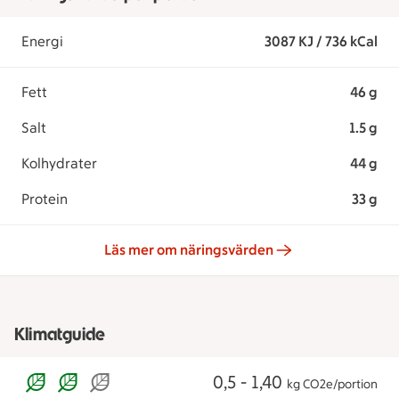
Energi
3087 KJ / 736 kCal
Fett
46 g
Salt
1.5 g
Kolhydrater
44 g
Protein
33 g
Läs mer om näringsvärden
Klimatguide
0,5 - 1,40
kg CO2e/portion