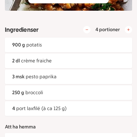
Ingredienser
4 portioner
900 g
potatis
2 dl
crème fraiche
3 msk
pesto paprika
250 g
broccoli
4
port laxfilé (à ca 125 g)
Att ha hemma