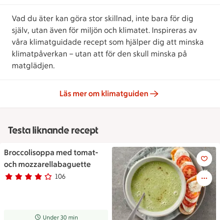
Vad du äter kan göra stor skillnad, inte bara för dig
själv, utan även för miljön och klimatet. Inspireras av
våra klimatguidade recept som hjälper dig att minska
klimatpåverkan – utan att för den skull minska på
matglädjen.
Läs mer om klimatguiden
Testa liknande recept
Broccolisoppa med tomat-
Broccolisoppa med tomat- oc
och mozzarellabaguette
106
Betyg 4 av 5.
106 personer har röstat
Receptet tar Under 30 min att tillaga
Under 30 min