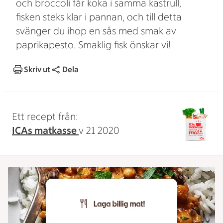
och broccoli får koka i samma kastrull,
fisken steks klar i pannan, och till detta
svänger du ihop en sås med smak av
paprikapesto. Smaklig fisk önskar vi!
Skriv ut
Dela
Ett recept från:
ICAs matkasse
v 21 2020